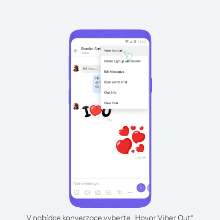
V nabídce konverzace vyberte „Hovor Viber Out“