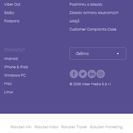
Viber Out
Podmínky a zásady
Sazby
Zásady ochrany soukromých
Podpora
údajů
Customer Complaints Code
STÁHNOUT
Čeština
Android
iPhone & iPad
Windows PC
Mac
©
2026
Viber Media S.à r.l.
Linux
Rakuten Viki
Rakuten Kobo
Rakuten Travel
Rakuten Marketing