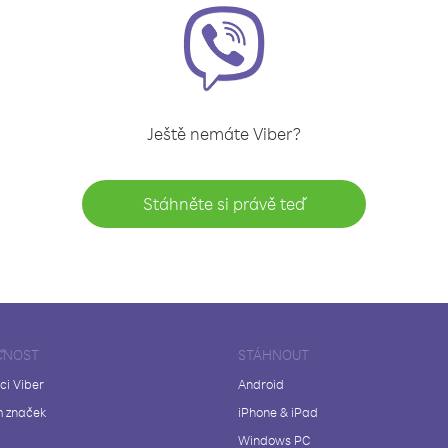
Ještě nemáte Viber?
Stáhněte si právě teď
ČNOST
STÁHNOUT
ci Viber
Android
 značek
iPhone & iPad
Windows PC