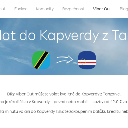
out
Funkce
Komunity
Bezpečnost
Viber Out
Blo
lat do Kapverdy z T
Díky Viber Out můžete volat kvalitně do Kapverdy z Tanzanie.
 na jakékoli číslo v Kapverdy – pevná nebo mobil! – sazby od 42.0 ¢ za
 za minutu volání do Kapverdy získáte zakoupením balíčku kreditu nebo