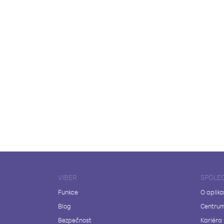
VIBER
SPOLE
Funkce
O aplika
Blog
Centrum
Bezpečnost
Kariéra