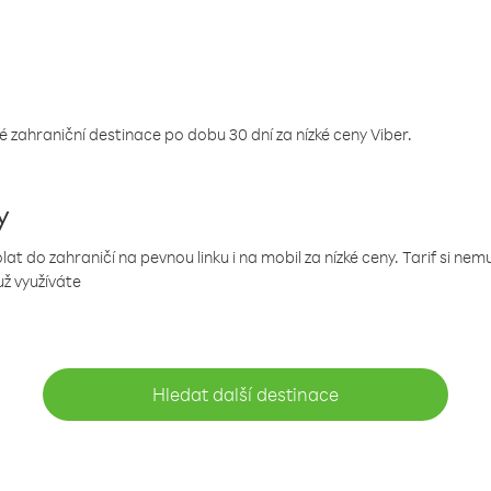
 zahraniční destinace po dobu 30 dní za nízké ceny Viber.
y
 do zahraničí na pevnou linku i na mobil za nízké ceny. Tarif si ne
už využíváte
Hledat další destinace