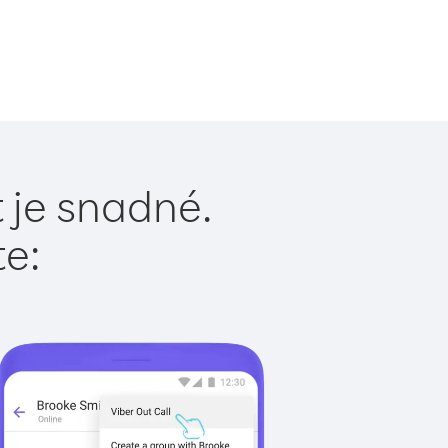
 je snadné.
te: