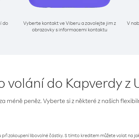
í do
Vyberte kontakt ve Viberu a zavolejte jim z
V nab
obrazovky s informacemi kontaktu
ro volání do Kapverdy z
 za méně peněz. Vyberte si z některé z našich flexibi
 při zakoupení libovolné částky. S tímto kreditem můžete volat na jaké