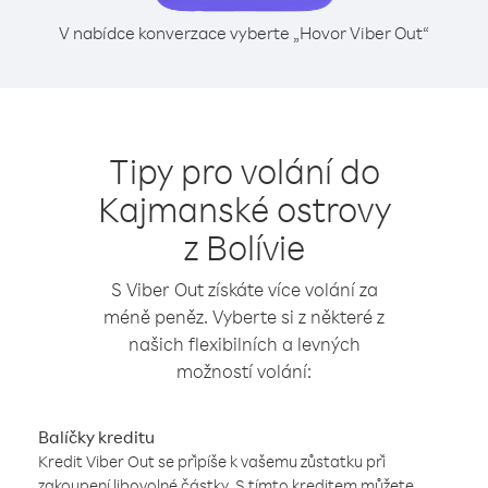
V nabídce konverzace vyberte „Hovor Viber Out“
Tipy pro volání do
Kajmanské ostrovy
z Bolívie
S Viber Out získáte více volání za
méně peněz. Vyberte si z některé z
našich flexibilních a levných
možností volání:
Balíčky kreditu
Kredit Viber Out se připíše k vašemu zůstatku při
zakoupení libovolné částky. S tímto kreditem můžete