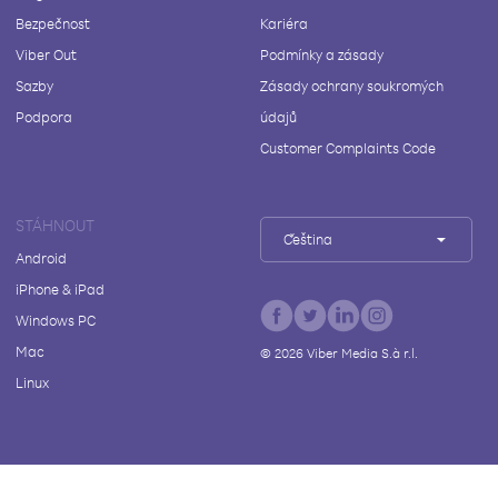
Bezpečnost
Kariéra
Viber Out
Podmínky a zásady
Sazby
Zásady ochrany soukromých
Podpora
údajů
Customer Complaints Code
STÁHNOUT
Čeština
Android
iPhone & iPad
Windows PC
Mac
©
2026
Viber Media S.à r.l.
Linux