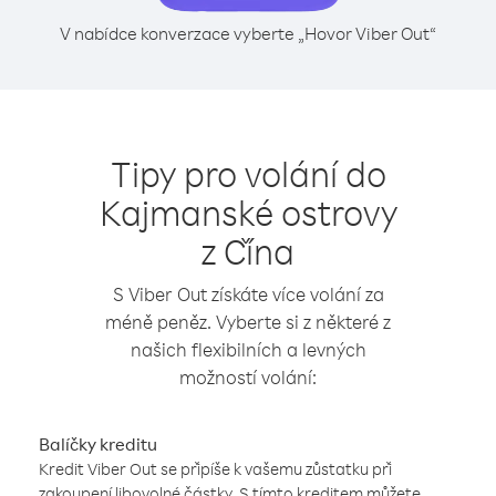
V nabídce konverzace vyberte „Hovor Viber Out“
Tipy pro volání do
Kajmanské ostrovy
z Čína
S Viber Out získáte více volání za
méně peněz. Vyberte si z některé z
našich flexibilních a levných
možností volání:
Balíčky kreditu
Kredit Viber Out se připíše k vašemu zůstatku při
zakoupení libovolné částky. S tímto kreditem můžete