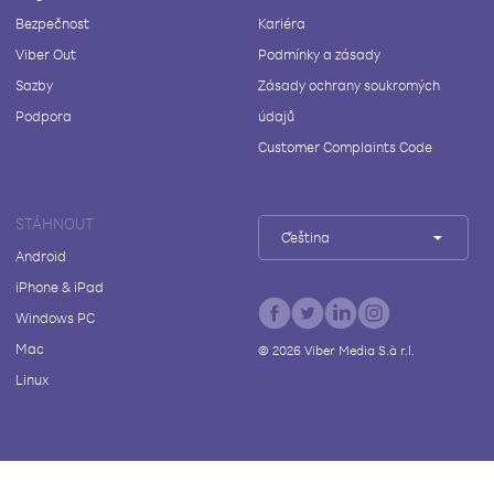
Bezpečnost
Kariéra
Viber Out
Podmínky a zásady
Sazby
Zásady ochrany soukromých
Podpora
údajů
Customer Complaints Code
STÁHNOUT
Čeština
Android
iPhone & iPad
Windows PC
Mac
©
2026
Viber Media S.à r.l.
Linux