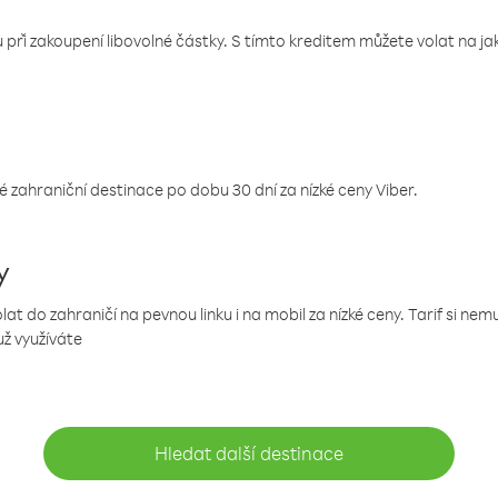
 při zakoupení libovolné částky. S tímto kreditem můžete volat na jaké
 zahraniční destinace po dobu 30 dní za nízké ceny Viber.
y
 do zahraničí na pevnou linku i na mobil za nízké ceny. Tarif si ne
už využíváte
Hledat další destinace