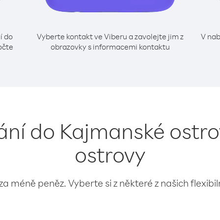
í do
Vyberte kontakt ve Viberu a zavolejte jim z
V nab
očte
obrazovky s informacemi kontaktu
lání do Kajmanské ostro
ostrovy
 za méně peněz. Vyberte si z některé z našich flexibi