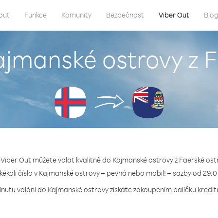
out
Funkce
Komunity
Bezpečnost
Viber Out
Blo
ajmanské ostrovy z 
 Viber Out můžete volat kvalitně do Kajmanské ostrovy z Faerské ost
akékoli číslo v Kajmanské ostrovy – pevná nebo mobil! – sazby od 29.0
inutu volání do Kajmanské ostrovy získáte zakoupením balíčku kreditu