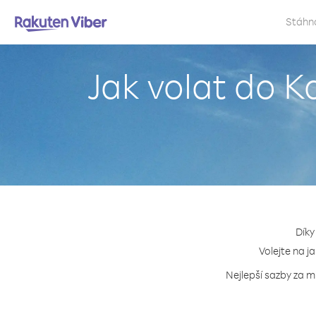
Stáhn
Jak volat do K
Díky
Volejte na j
Nejlepší sazby za m