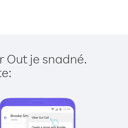
r Out je snadné.
te: