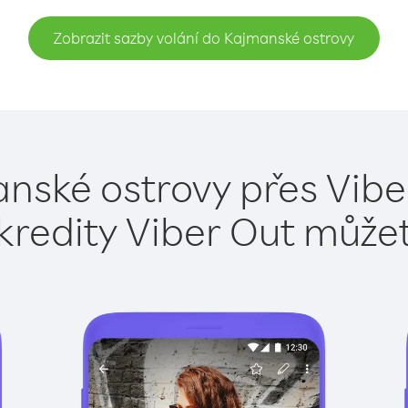
Zobrazit sazby volání do Kajmanské ostrovy
nské ostrovy přes Vibe
kredity Viber Out může