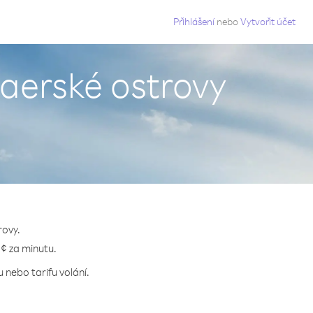
g
Přihlášení
nebo
Vytvořit účet
Faerské ostrovy
rovy.
 ¢ za minutu.
 nebo tarifu volání.