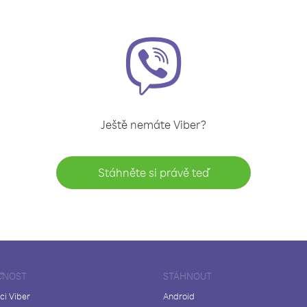
Ještě nemáte Viber?
Stáhněte si právě teď
ČNOST
STÁHNOUT
ci Viber
Android