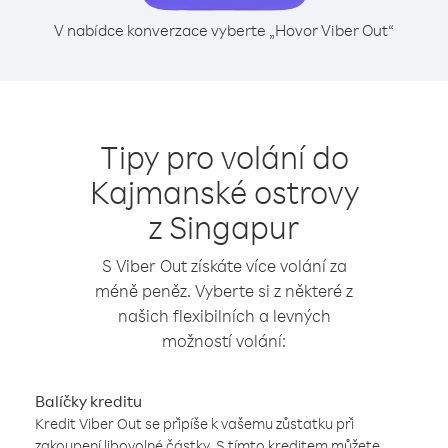
V nabídce konverzace vyberte „Hovor Viber Out“
Tipy pro volání do
Kajmanské ostrovy
z Singapur
S Viber Out získáte více volání za
méně peněz. Vyberte si z některé z
našich flexibilních a levných
možností volání:
Balíčky kreditu
Kredit Viber Out se připíše k vašemu zůstatku při
zakoupení libovolné částky. S tímto kreditem můžete