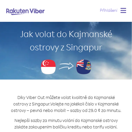
Přihlášení
Togg
navig
Jak volat do Kajmanské
ostrovy z Singapur
Díky Viber Out můžete volat kvalitně do Kajmanské
ostrovy z Singapur.
Volejte na jakékoli číslo v Kajmanské
ostrovy – pevná nebo mobil! – sazby od 29.0 ¢ za minutu.
Nejlepší sazby za minutu volání do Kajmanské ostrovy
získáte zakoupením balíčku kreditu nebo tarifu volání.