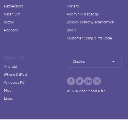
Bezpečnost
Kariéra
Viber Out
Podmínky a zásady
Sazby
Zásady ochrany soukromých
Podpora
údajů
Customer Complaints Code
STÁHNOUT
Čeština
Android
iPhone & iPad
Windows PC
Mac
©
2026
Viber Media S.à r.l.
Linux