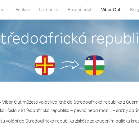
out
Funkce
Komunity
Bezpečnost
Viber Out
Blo
Středoafrická republ
y Viber Out můžete volat kvalitně do Středoafrická republika z Guern
ékoli číslo v Středoafrická republika – pevná nebo mobil! – sazby od $
tu volání do Středoafrická republika získáte zakoupením balíčku kred