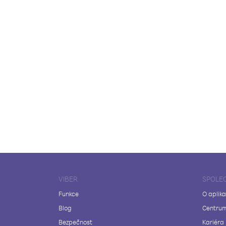
VIBER
SPOLE
Funkce
O aplika
Blog
Centrum
Bezpečnost
Kariéra