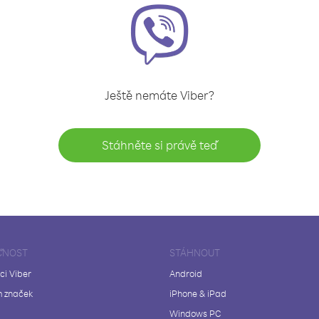
Ještě nemáte Viber?
Stáhněte si právě teď
ČNOST
STÁHNOUT
ci Viber
Android
 značek
iPhone & iPad
Windows PC