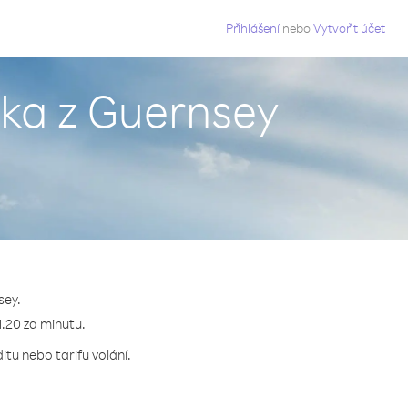
g
Přihlášení
nebo
Vytvořit účet
ika z Guernsey
sey.
1.20 za minutu.
itu nebo tarifu volání.