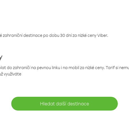
 zahraniční destinace po dobu 30 dní za nízké ceny Viber.
y
 do zahraničí na pevnou linku i na mobil za nízké ceny. Tarif si ne
už využíváte
Hledat další destinace