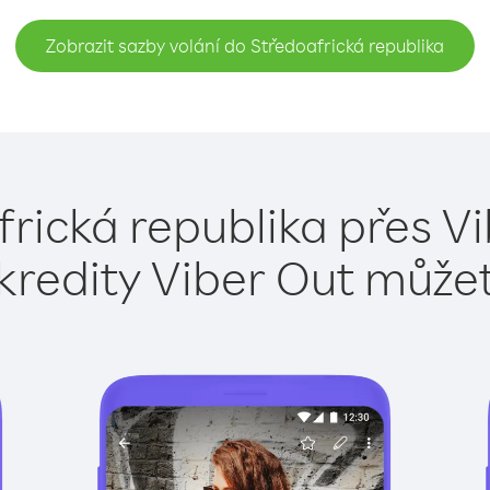
Zobrazit sazby volání do Středoafrická republika
frická republika přes Vi
kredity Viber Out může