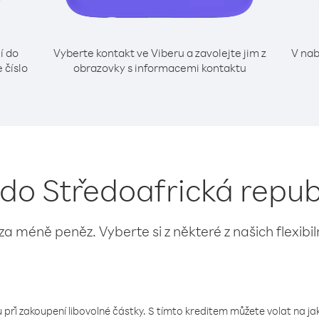
í do
Vyberte kontakt ve Viberu a zavolejte jim z
V nab
 číslo
obrazovky s informacemi kontaktu
í do Středoafrická repub
 za méně peněz. Vyberte si z některé z našich flexibi
 při zakoupení libovolné částky. S tímto kreditem můžete volat na jaké