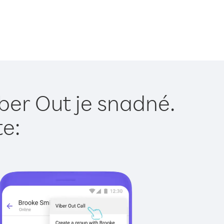
ber Out je snadné.
te: