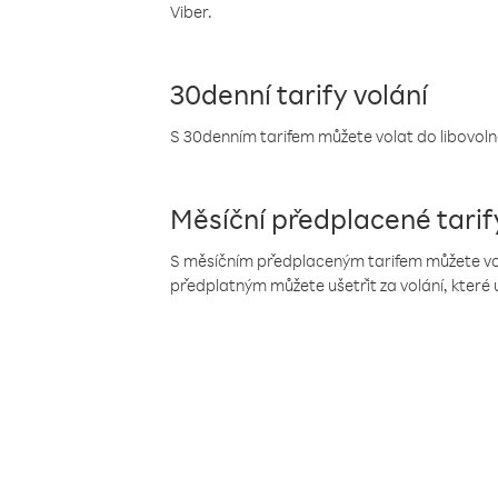
Viber.
30denní tarify volání
S 30denním tarifem můžete volat do libovolné
Měsíční předplacené tarif
S měsíčním předplaceným tarifem můžete volat
předplatným můžete ušetřit za volání, které 