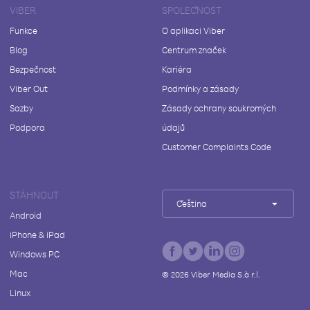
VIBER
SPOLEČNOST
Funkce
O aplikaci Viber
Blog
Centrum značek
Bezpečnost
Kariéra
Viber Out
Podmínky a zásady
Sazby
Zásady ochrany soukromých
Podpora
údajů
Customer Complaints Code
STÁHNOUT
Čeština
Android
iPhone & iPad
Windows PC
Mac
©
2026
Viber Media S.à r.l.
Linux