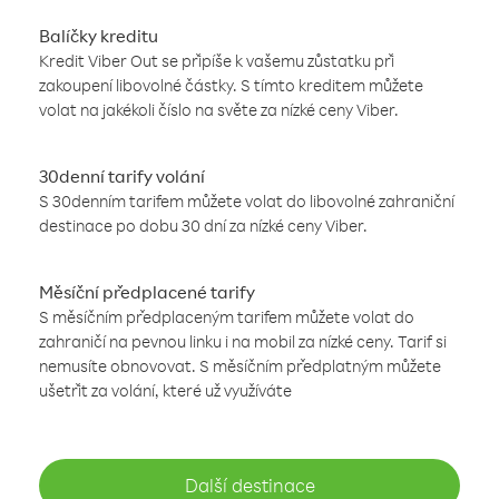
Balíčky kreditu
Kredit Viber Out se připíše k vašemu zůstatku při
zakoupení libovolné částky. S tímto kreditem můžete
volat na jakékoli číslo na světe za nízké ceny Viber.
30denní tarify volání
S 30denním tarifem můžete volat do libovolné zahraniční
destinace po dobu 30 dní za nízké ceny Viber.
Měsíční předplacené tarify
S měsíčním předplaceným tarifem můžete volat do
zahraničí na pevnou linku i na mobil za nízké ceny. Tarif si
nemusíte obnovovat. S měsíčním předplatným můžete
ušetřit za volání, které už využíváte
Další destinace