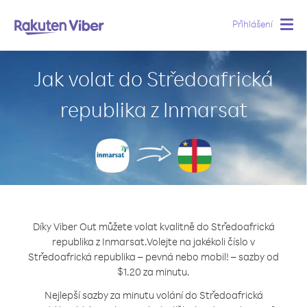
Přihlášení
Togg
navig
Jak volat do Středoafrická
republika z Inmarsat
Díky Viber Out můžete volat kvalitně do Středoafrická
republika z Inmarsat.
Volejte na jakékoli číslo v
Středoafrická republika – pevná nebo mobil! – sazby od
$1.20 za minutu.
Nejlepší sazby za minutu volání do Středoafrická