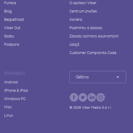
Funkce
O aplikaci Viber
Blog
Centrum značek
Bezpečnost
Kariéra
Viber Out
Podmínky a zásady
Sazby
Zásady ochrany soukromých
Podpora
údajů
Customer Complaints Code
STÁHNOUT
Čeština
Android
iPhone & iPad
Windows PC
Mac
©
2026
Viber Media S.à r.l.
Linux