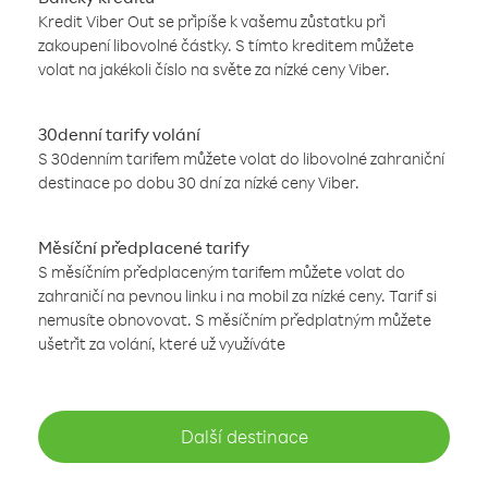
Kredit Viber Out se připíše k vašemu zůstatku při
zakoupení libovolné částky. S tímto kreditem můžete
volat na jakékoli číslo na světe za nízké ceny Viber.
30denní tarify volání
S 30denním tarifem můžete volat do libovolné zahraniční
destinace po dobu 30 dní za nízké ceny Viber.
Měsíční předplacené tarify
S měsíčním předplaceným tarifem můžete volat do
zahraničí na pevnou linku i na mobil za nízké ceny. Tarif si
nemusíte obnovovat. S měsíčním předplatným můžete
ušetřit za volání, které už využíváte
Další destinace