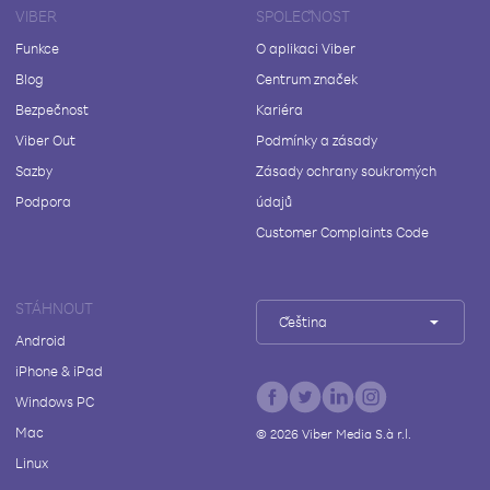
VIBER
SPOLEČNOST
Funkce
O aplikaci Viber
Blog
Centrum značek
Bezpečnost
Kariéra
Viber Out
Podmínky a zásady
Sazby
Zásady ochrany soukromých
Podpora
údajů
Customer Complaints Code
STÁHNOUT
Čeština
Android
iPhone & iPad
Windows PC
Mac
©
2026
Viber Media S.à r.l.
Linux