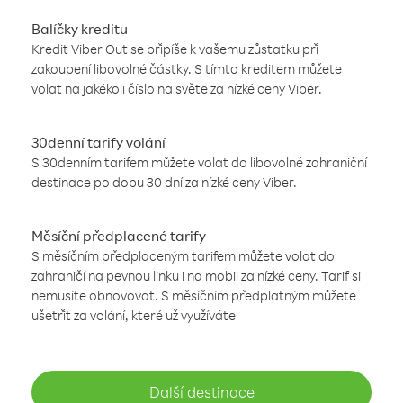
Balíčky kreditu
Kredit Viber Out se připíše k vašemu zůstatku při
zakoupení libovolné částky. S tímto kreditem můžete
volat na jakékoli číslo na světe za nízké ceny Viber.
30denní tarify volání
S 30denním tarifem můžete volat do libovolné zahraniční
destinace po dobu 30 dní za nízké ceny Viber.
Měsíční předplacené tarify
S měsíčním předplaceným tarifem můžete volat do
zahraničí na pevnou linku i na mobil za nízké ceny. Tarif si
nemusíte obnovovat. S měsíčním předplatným můžete
ušetřit za volání, které už využíváte
Další destinace