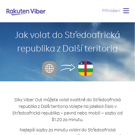
Přihlášení
Togg
navig
Jak volat do Středoafrická
republika z Další teritoria
Díky Viber Out můžete volat kvalitně do Středoafrická
republika z Další teritoria.
Volejte na jakékoli číslo v
Středoafrická republika – pevná nebo mobil! – sazby od
$1.20 za minutu.
Nejlepší sazby za minutu volání do Středoafrická