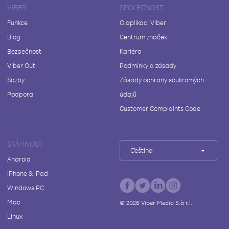
VIBER
SPOLEČNOST
Funkce
O aplikaci Viber
Blog
Centrum značek
Bezpečnost
Kariéra
Viber Out
Podmínky a zásady
Sazby
Zásady ochrany soukromých
Podpora
údajů
Customer Complaints Code
STÁHNOUT
Čeština
Android
iPhone & iPad
Windows PC
Mac
©
2026
Viber Media S.à r.l.
Linux