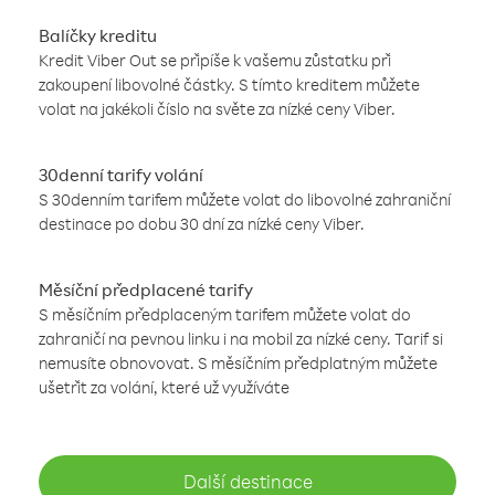
Balíčky kreditu
Kredit Viber Out se připíše k vašemu zůstatku při
zakoupení libovolné částky. S tímto kreditem můžete
volat na jakékoli číslo na světe za nízké ceny Viber.
30denní tarify volání
S 30denním tarifem můžete volat do libovolné zahraniční
destinace po dobu 30 dní za nízké ceny Viber.
Měsíční předplacené tarify
S měsíčním předplaceným tarifem můžete volat do
zahraničí na pevnou linku i na mobil za nízké ceny. Tarif si
nemusíte obnovovat. S měsíčním předplatným můžete
ušetřit za volání, které už využíváte
Další destinace