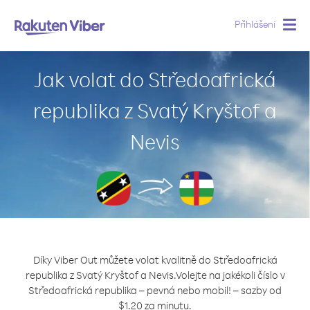
Přihlášení
Togg
navig
Jak volat do Středoafrická
republika z Svatý Kryštof a
Nevis
Díky Viber Out můžete volat kvalitně do Středoafrická
republika z Svatý Kryštof a Nevis.
Volejte na jakékoli číslo v
Středoafrická republika – pevná nebo mobil! – sazby od
$1.20 za minutu.