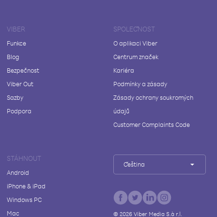
VIBER
SPOLEČNOST
Funkce
O aplikaci Viber
Blog
Centrum značek
Bezpečnost
Kariéra
Viber Out
Podmínky a zásady
Sazby
Zásady ochrany soukromých
Podpora
údajů
Customer Complaints Code
STÁHNOUT
Čeština
Android
iPhone & iPad
Windows PC
Mac
©
2026
Viber Media S.à r.l.