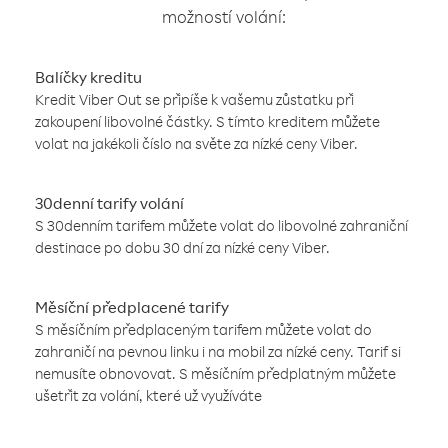
možností volání:
Balíčky kreditu
Kredit Viber Out se připíše k vašemu zůstatku při
zakoupení libovolné částky. S tímto kreditem můžete
volat na jakékoli číslo na světe za nízké ceny Viber.
30denní tarify volání
S 30denním tarifem můžete volat do libovolné zahraniční
destinace po dobu 30 dní za nízké ceny Viber.
Měsíční předplacené tarify
S měsíčním předplaceným tarifem můžete volat do
zahraničí na pevnou linku i na mobil za nízké ceny. Tarif si
nemusíte obnovovat. S měsíčním předplatným můžete
ušetřit za volání, které už využíváte