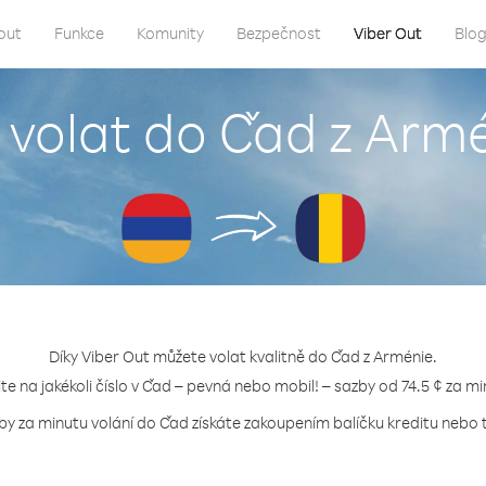
out
Funkce
Komunity
Bezpečnost
Viber Out
Blo
 volat do Čad z Arm
Díky Viber Out můžete volat kvalitně do Čad z Arménie.
jte na jakékoli číslo v Čad – pevná nebo mobil! – sazby od 74.5 ¢ za mi
by za minutu volání do Čad získáte zakoupením balíčku kreditu nebo t