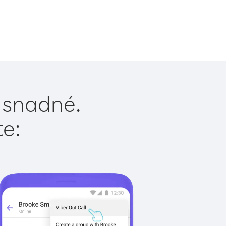
e snadné.
te: