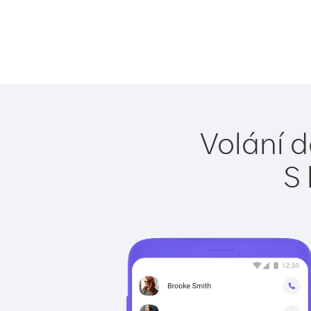
Volání d
S 