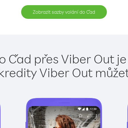
Zobrazit sazby volání do Čad
o Čad přes Viber Out j
kredity Viber Out může