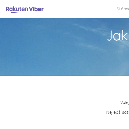
Stáhn
Jak
Vole
Nejlepší saz