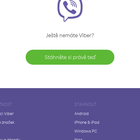
Ještě nemáte Viber?
Stáhněte si právě teď
ČNOST
STÁHNOUT
ci Viber
Android
 značek
iPhone & iPad
Windows PC
y a zásady
Mac