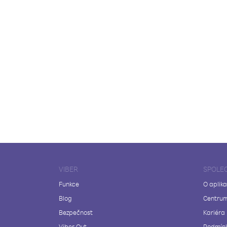
VIBER
SPOLE
Funkce
O aplika
Blog
Centrum
Bezpečnost
Kariéra
Viber Out
Podmínk