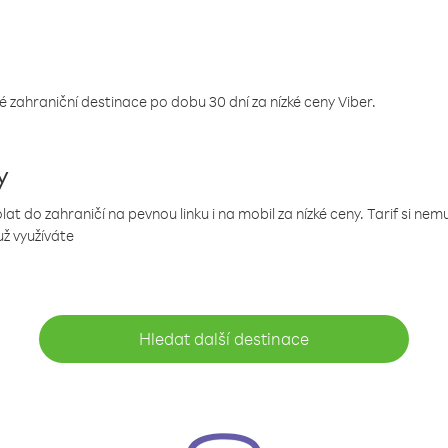
 zahraniční destinace po dobu 30 dní za nízké ceny Viber.
y
 do zahraničí na pevnou linku i na mobil za nízké ceny. Tarif si ne
už využíváte
Hledat další destinace