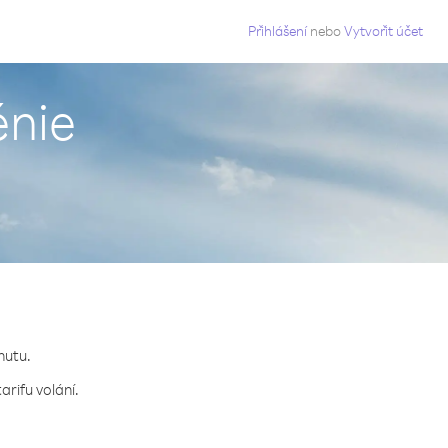
g
Přihlášení
nebo
Vytvořit účet
énie
nutu.
arifu volání.