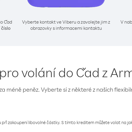
do Čad
Vyberte kontakt ve Viberu a zavolejte jim z
V nab
obrazovky s informacemi kontaktu
 číslo
 pro volání do Čad z Ar
 za méně peněz. Vyberte si z některé z našich flexibi
 při zakoupení libovolné částky. S tímto kreditem můžete volat na jaké