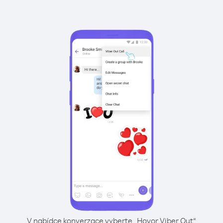
V nabídce konverzace vyberte „Hovor Viber Out“