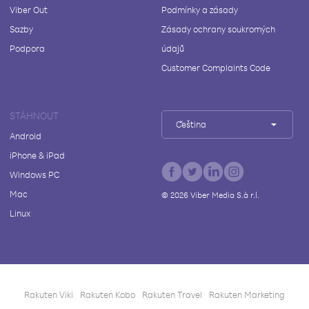
Viber Out
Podmínky a zásady
Sazby
Zásady ochrany soukromých
Podpora
údajů
Customer Complaints Code
STÁHNOUT
Čeština
Android
iPhone & iPad
Windows PC
Mac
©
2026
Viber Media S.à r.l.
Linux
Rakuten Viki
Rakuten Kobo
Rakuten Travel
Rakuten Marketing