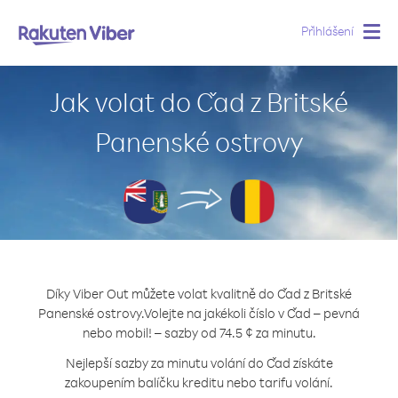
Přihlášení
Togg
navig
Jak volat do Čad z Britské
Panenské ostrovy
Díky Viber Out můžete volat kvalitně do Čad z Britské
Panenské ostrovy.
Volejte na jakékoli číslo v Čad – pevná
nebo mobil! – sazby od 74.5 ¢ za minutu.
Nejlepší sazby za minutu volání do Čad získáte
zakoupením balíčku kreditu nebo tarifu volání.