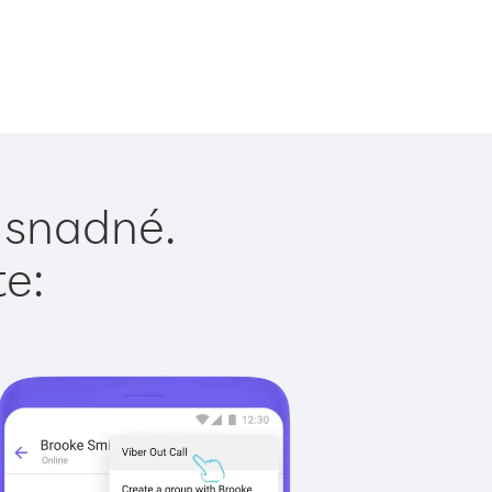
e snadné.
te: