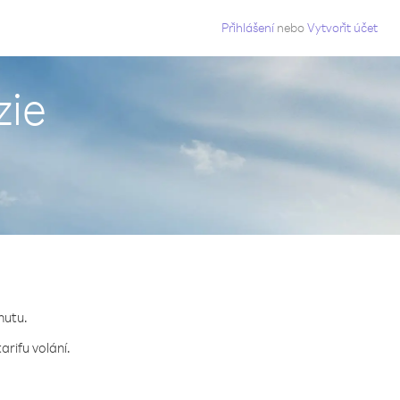
g
Přihlášení
nebo
Vytvořit účet
zie
nutu.
arifu volání.