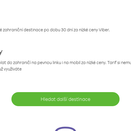
 zahraniční destinace po dobu 30 dní za nízké ceny Viber.
y
 do zahraničí na pevnou linku i na mobil za nízké ceny. Tarif si ne
už využíváte
Hledat další destinace