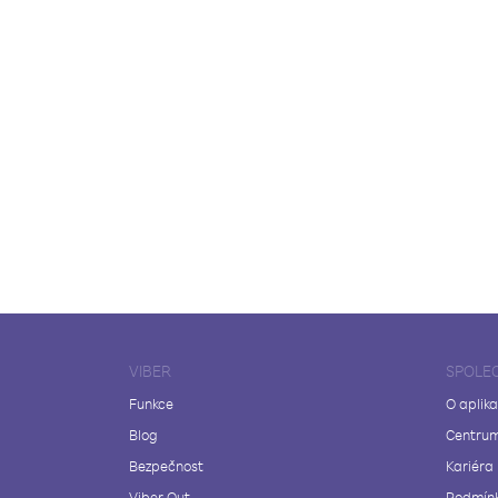
VIBER
SPOLE
Funkce
O aplika
Blog
Centrum
Bezpečnost
Kariéra
Viber Out
Podmínk