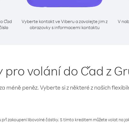
do Čad
Vyberte kontakt ve Viberu a zavolejte jim z
V nab
obrazovky s informacemi kontaktu
číslo
y pro volání do Čad z Gr
 za méně peněz. Vyberte si z některé z našich flexibi
 při zakoupení libovolné částky. S tímto kreditem můžete volat na jaké