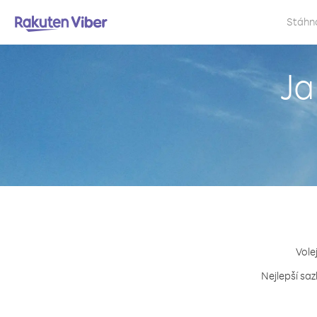
Stáhn
Ja
Vole
Nejlepší saz