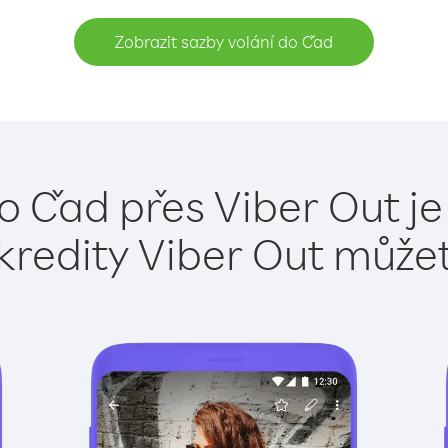
Zobrazit sazby volání do Čad
o Čad přes Viber Out j
kredity Viber Out může