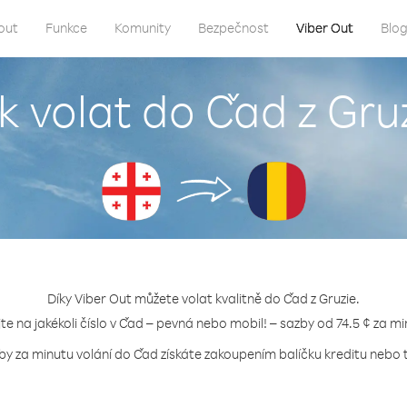
out
Funkce
Komunity
Bezpečnost
Viber Out
Blo
k volat do Čad z Gru
Díky Viber Out můžete volat kvalitně do Čad z Gruzie.
jte na jakékoli číslo v Čad – pevná nebo mobil! – sazby od 74.5 ¢ za mi
by za minutu volání do Čad získáte zakoupením balíčku kreditu nebo t