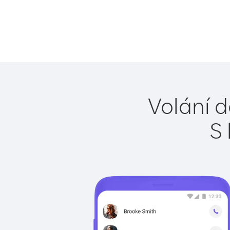
Volání d
S 