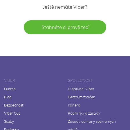
Ještě nemáte Viber?
Stáhněte si právě teď
VIBER
SPOLEČNOST
Funkce
O aplikaci Viber
Blog
Centrum značek
Bezpečnost
Kariéra
Viber Out
Podmínky a zásady
Sazby
Zásady ochrany soukromých
Podpora
údajů