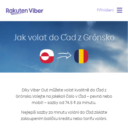
Přihlášení
Togg
navig
Jak volat do Čad z Grónsko
Díky Viber Out můžete volat kvalitně do Čad z
Grónsko.
Volejte na jakékoli číslo v Čad – pevná nebo
mobil! – sazby od 74.5 ¢ za minutu.
Nejlepší sazby za minutu volání do Čad získáte
zakoupením balíčku kreditu nebo tarifu volání.