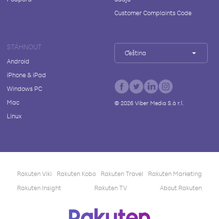
Customer Complaints Code
STÁHNOUT
Čeština
Android
iPhone & iPad
Windows PC
Mac
©
2026
Viber Media S.à r.l.
Linux
Rakuten Viki
Rakuten Kobo
Rakuten Travel
Rakuten Marketing
Rakuten Insight
Rakuten TV
About Rakuten