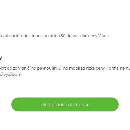
 zahraniční destinace po dobu 30 dní za nízké ceny Viber.
y
 do zahraničí na pevnou linku i na mobil za nízké ceny. Tarif si ne
už využíváte
Hledat další destinace