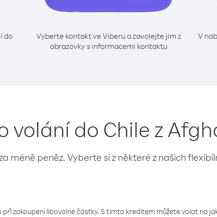
í do
Vyberte kontakt ve Viberu a zavolejte jim z
V nab
obrazovky s informacemi kontaktu
o volání do Chile z Afg
 za méně peněz. Vyberte si z některé z našich flexibi
 při zakoupení libovolné částky. S tímto kreditem můžete volat na jaké