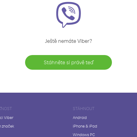
Ještě nemáte Viber?
Stáhněte si právě teď
ČNOST
STÁHNOUT
ci Viber
Android
 značek
iPhone & iPad
Windows PC