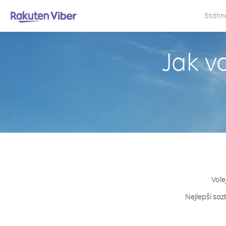
Stáhn
Jak v
Vole
Nejlepší saz