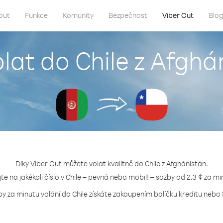
out
Funkce
Komunity
Bezpečnost
Viber Out
Blo
olat do Chile z Afghá
Díky Viber Out můžete volat kvalitně do Chile z Afghánistán.
jte na jakékoli číslo v Chile – pevná nebo mobil! – sazby od 2.3 ¢ za mi
by za minutu volání do Chile získáte zakoupením balíčku kreditu nebo t