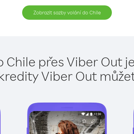
Zobrazit sazby volání do Chile
o Chile přes Viber Out j
kredity Viber Out může