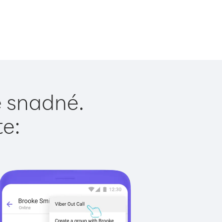
e snadné.
te: