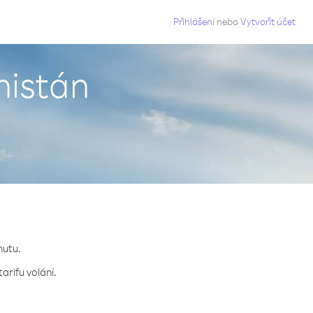
g
Přihlášení
nebo
Vytvořit účet
nistán
nutu.
arifu volání.