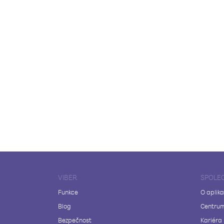
VIBER
SPOLE
Funkce
O aplika
Blog
Centrum
Bezpečnost
Kariéra