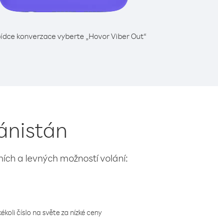
ídce konverzace vyberte „Hovor Viber Out“
hánistán
lních a levných možností volání:
koli číslo na světe za nízké ceny