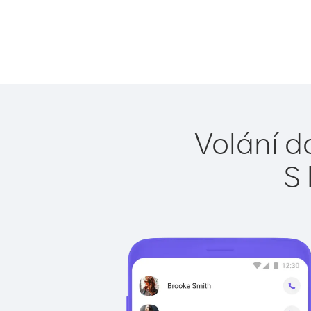
Volání d
S 