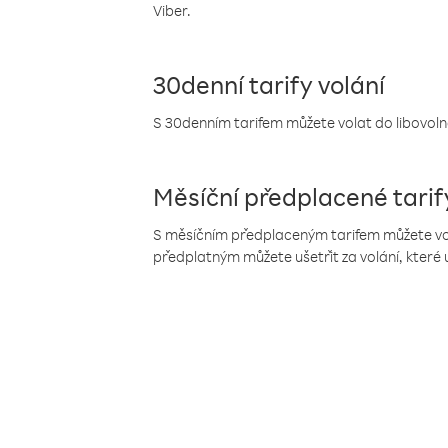
Viber.
30denní tarify volání
S 30denním tarifem můžete volat do libovolné
Měsíční předplacené tarif
S měsíčním předplaceným tarifem můžete volat
předplatným můžete ušetřit za volání, které 