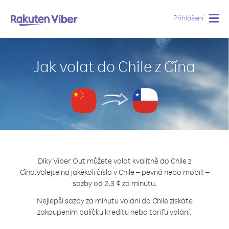
Přihlášení
Togg
navig
Jak volat do Chile z Čína
Díky Viber Out můžete volat kvalitně do Chile z
Čína.
Volejte na jakékoli číslo v Chile – pevná nebo mobil! –
sazby od 2.3 ¢ za minutu.
Nejlepší sazby za minutu volání do Chile získáte
zakoupením balíčku kreditu nebo tarifu volání.