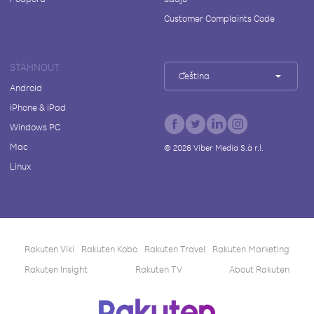
Customer Complaints Code
STÁHNOUT
Čeština
Android
iPhone & iPad
Windows PC
Mac
©
2026
Viber Media S.à r.l.
Linux
Rakuten Viki
Rakuten Kobo
Rakuten Travel
Rakuten Marketing
Rakuten Insight
Rakuten TV
About Rakuten