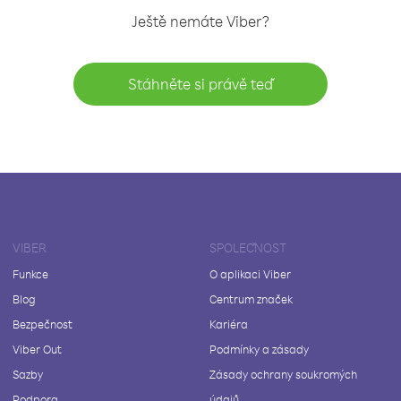
Ještě nemáte Viber?
Stáhněte si právě teď
VIBER
SPOLEČNOST
Funkce
O aplikaci Viber
Blog
Centrum značek
Bezpečnost
Kariéra
Viber Out
Podmínky a zásady
Sazby
Zásady ochrany soukromých
Podpora
údajů