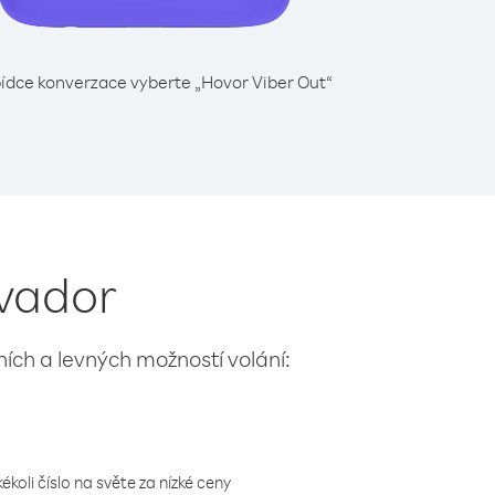
ídce konverzace vyberte „Hovor Viber Out“
lvador
lních a levných možností volání:
koli číslo na světe za nízké ceny