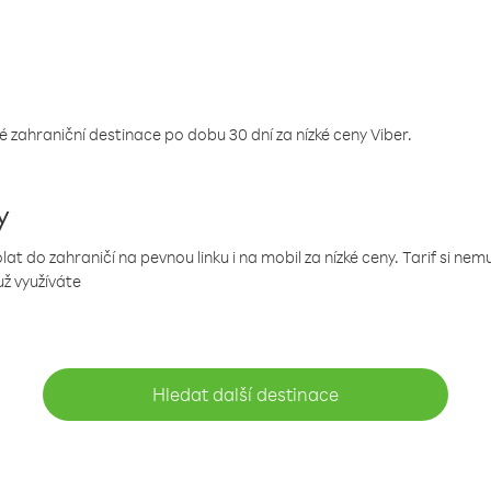
 zahraniční destinace po dobu 30 dní za nízké ceny Viber.
y
 do zahraničí na pevnou linku i na mobil za nízké ceny. Tarif si ne
už využíváte
Hledat další destinace