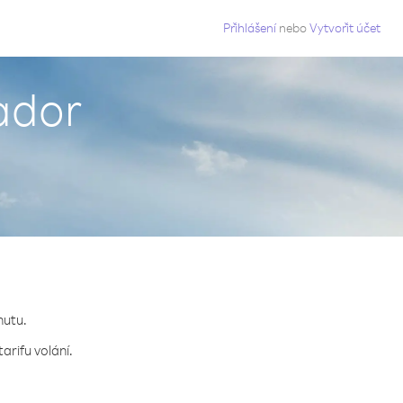
g
Přihlášení
nebo
Vytvořit účet
vador
nutu.
arifu volání.