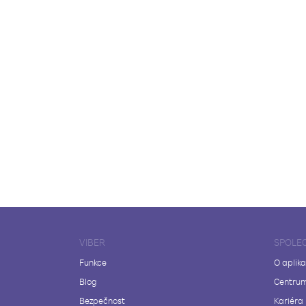
VIBER
SPOLE
Funkce
O aplika
Blog
Centrum
Bezpečnost
Kariéra