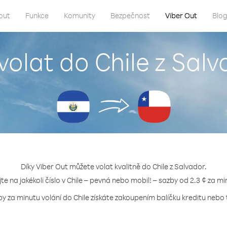
out
Funkce
Komunity
Bezpečnost
Viber Out
Blo
volat do Chile z Sal
Díky Viber Out můžete volat kvalitně do Chile z Salvador.
jte na jakékoli číslo v Chile – pevná nebo mobil! – sazby od 2.3 ¢ za mi
by za minutu volání do Chile získáte zakoupením balíčku kreditu nebo t