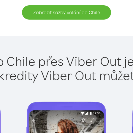
Zobrazit sazby volání do Chile
o Chile přes Viber Out j
kredity Viber Out může