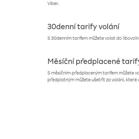
Viber.
30denní tarify volání
S 30denním tarifem můžete volat do libovolné
Měsíční předplacené tarif
S měsíčním předplaceným tarifem můžete volat
předplatným můžete ušetřit za volání, které 