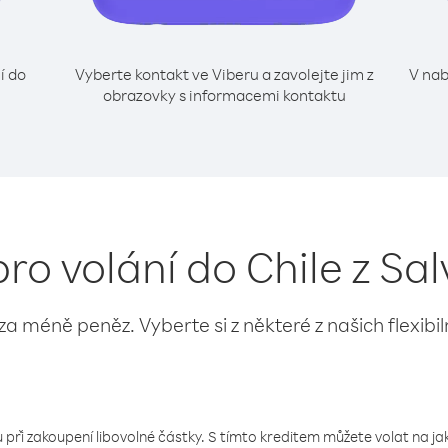
í do
Vyberte kontakt ve Viberu a zavolejte jim z
V nab
obrazovky s informacemi kontaktu
pro volání do Chile z Sa
 za méně peněz. Vyberte si z některé z našich flexibi
 při zakoupení libovolné částky. S tímto kreditem můžete volat na jaké