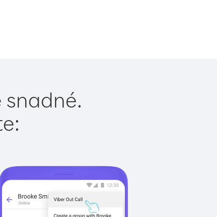
e snadné.
te: