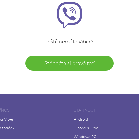
Ještě nemáte Viber?
Stáhněte si právě teď
ČNOST
STÁHNOUT
ci Viber
Android
 značek
iPhone & iPad
Windows PC