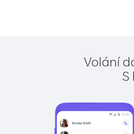
Volání d
S 