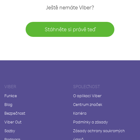
Ještě nemáte Viber?
Stáhněte si právě teď
VIBER
SPOLEČNOST
Funkce
O aplikaci Viber
Blog
Centrum značek
Bezpečnost
Kariéra
Viber Out
Podmínky a zásady
Sazby
Zásady ochrany soukromých
Podpora
údajů