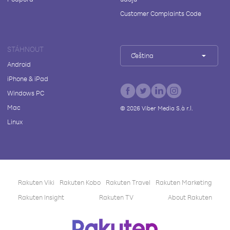
Customer Complaints Code
STÁHNOUT
Čeština
Android
iPhone & iPad
Windows PC
Mac
©
2026
Viber Media S.à r.l.
Linux
Rakuten Viki
Rakuten Kobo
Rakuten Travel
Rakuten Marketing
Rakuten Insight
Rakuten TV
About Rakuten