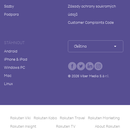
Sazby
Zásady ochrany soukromých
Podpora
údajů
Customer Complaints Code
STÁHNOUT
Čeština
Android
iPhone & iPad
Windows PC
Mac
©
2026
Viber Media S.à r.l.
Linux
Rakuten Viki
Rakuten Kobo
Rakuten Travel
Rakuten Marketing
Rakuten Insight
Rakuten TV
About Rakuten