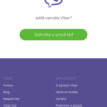
Ještě nemáte Viber?
Stáhněte si právě teď
VIBER
SPOLEČNOST
Funkce
O aplikaci Viber
Blog
Centrum značek
Bezpečnost
Kariéra
Viber Out
Podmínky a zásady