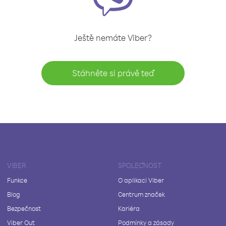
Ještě nemáte Viber?
Stáhněte si právě teď
VIBER
SPOLEČNOST
Funkce
O aplikaci Viber
Blog
Centrum značek
Bezpečnost
Kariéra
Viber Out
Podmínky a zásady