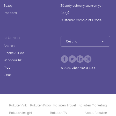
Sazby
Zásady ochrany soukromých
Podpora
údajů
Customer Complaints Code
STÁHNOUT
Čeština
Android
iPhone & iPad
Windows PC
Mac
©
2026
Viber Media S.à r.l.
Linux
Rakuten Viki
Rakuten Kobo
Rakuten Travel
Rakuten Marketing
Rakuten Insight
Rakuten TV
About Rakuten