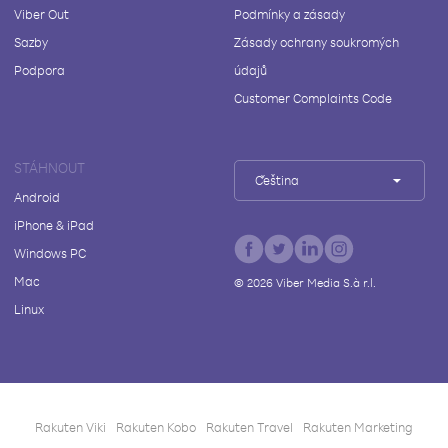
Viber Out
Podmínky a zásady
Sazby
Zásady ochrany soukromých
Podpora
údajů
Customer Complaints Code
STÁHNOUT
Čeština
Android
iPhone & iPad
Windows PC
Mac
©
2026
Viber Media S.à r.l.
Linux
Rakuten Viki
Rakuten Kobo
Rakuten Travel
Rakuten Marketing