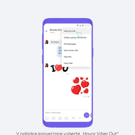
V nabídce konverzace vyberte „Hovor Viber Out“