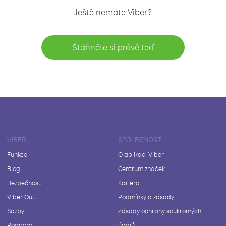
Ještě nemáte Viber?
Stáhněte si právě teď
VIBER
SPOLEČNOST
Funkce
O aplikaci Viber
Blog
Centrum značek
Bezpečnost
Kariéra
Viber Out
Podmínky a zásady
Sazby
Zásady ochrany soukromých
Podpora
údajů