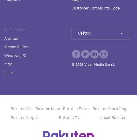
Customer Complaints Code
STÁHNOUT
Čeština
Android
iPhone & iPad
Windows PC
Mac
©
2026
Viber Media S.à r.l.
Linux
Rakuten Viki
Rakuten Kobo
Rakuten Travel
Rakuten Marketing
Rakuten Insight
Rakuten TV
About Rakuten