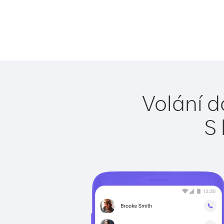
Volání d
S 