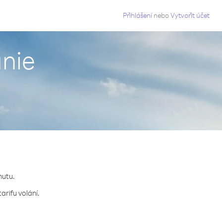
g
Přihlášení
nebo
Vytvořit účet
ánie
nutu.
arifu volání.