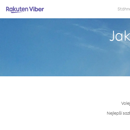
Stáhn
Jak
Vole
Nejlepší saz