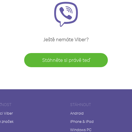
Ještě nemáte Viber?
Stáhněte si právě teď
ČNOST
STÁHNOUT
ci Viber
Android
 značek
iPhone & iPad
Windows PC