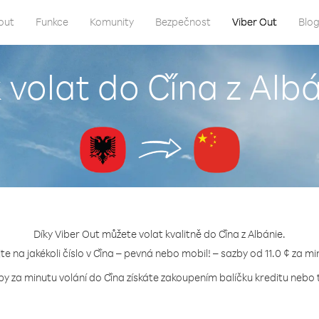
out
Funkce
Komunity
Bezpečnost
Viber Out
Blo
 volat do Čína z Alb
Díky Viber Out můžete volat kvalitně do Čína z Albánie.
jte na jakékoli číslo v Čína – pevná nebo mobil! – sazby od 11.0 ¢ za mi
by za minutu volání do Čína získáte zakoupením balíčku kreditu nebo t