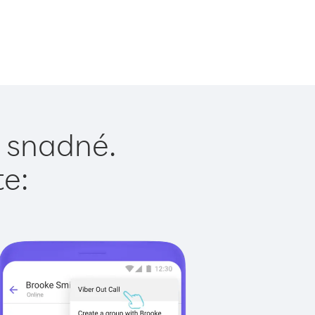
e snadné.
te: