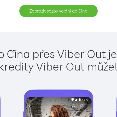
Zobrazit sazby volání do Čína
o Čína přes Viber Out j
kredity Viber Out může