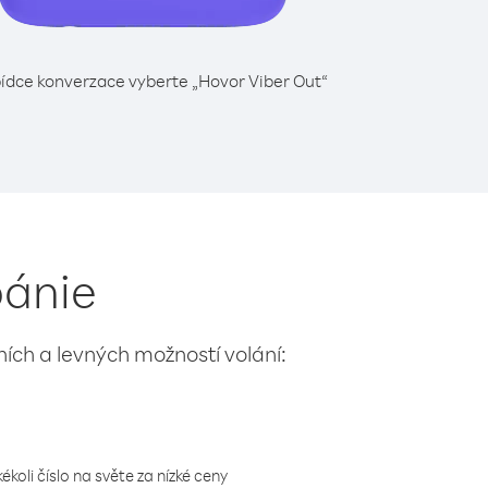
ídce konverzace vyberte „Hovor Viber Out“
bánie
lních a levných možností volání:
koli číslo na světe za nízké ceny