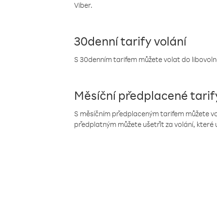
Viber.
30denní tarify volání
S 30denním tarifem můžete volat do libovolné
Měsíční předplacené tarif
S měsíčním předplaceným tarifem můžete volat
předplatným můžete ušetřit za volání, které 