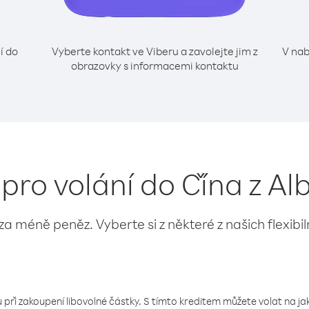
í do
Vyberte kontakt ve Viberu a zavolejte jim z
V nab
obrazovky s informacemi kontaktu
 pro volání do Čína z Al
 za méně peněz. Vyberte si z některé z našich flexibi
 při zakoupení libovolné částky. S tímto kreditem můžete volat na jaké