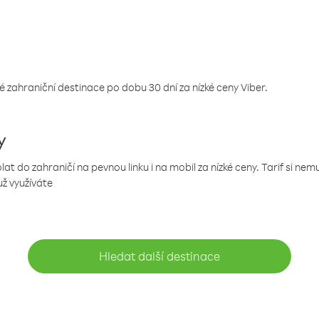
 zahraniční destinace po dobu 30 dní za nízké ceny Viber.
y
 do zahraničí na pevnou linku i na mobil za nízké ceny. Tarif si ne
už využíváte
Hledat další destinace