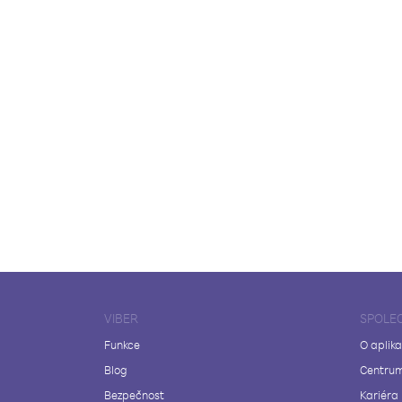
VIBER
SPOLE
Funkce
O aplika
Blog
Centrum
Bezpečnost
Kariéra