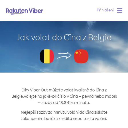
Přihlášení
Togg
navig
Jak volat do Čína z Belgie
Díky Viber Out můžete volat kvalitně do Čína z
Belgie.
Volejte na jakékoli číslo v Čína – pevná nebo mobil!
– sazby od 13.3 ¢ za minutu.
Nejlepší sazby za minutu volání do Čína získáte
zakoupením balíčku kreditu nebo tarifu volání.