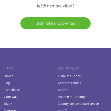
Ještě nemáte Viber?
Stáhněte si právě teď
VIBER
SPOLEČNOST
Funkce
O aplikaci Viber
Blog
Centrum značek
Bezpečnost
Kariéra
Viber Out
Podmínky a zásady
Sazby
Zásady ochrany soukromých
Podpora
údajů