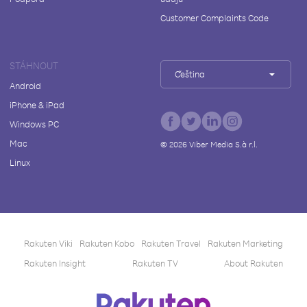
Customer Complaints Code
STÁHNOUT
Čeština
Android
iPhone & iPad
Windows PC
Mac
©
2026
Viber Media S.à r.l.
Linux
Rakuten Viki
Rakuten Kobo
Rakuten Travel
Rakuten Marketing
Rakuten Insight
Rakuten TV
About Rakuten