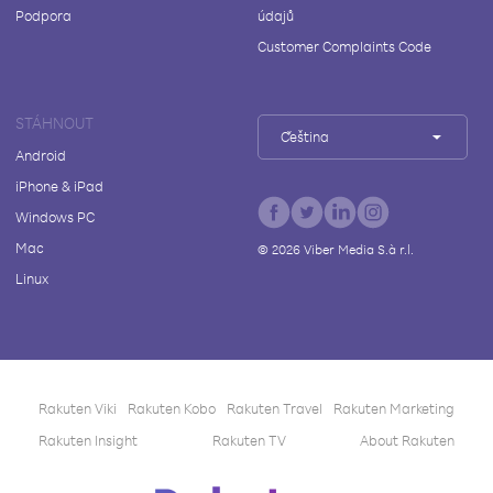
Podpora
údajů
Customer Complaints Code
STÁHNOUT
Čeština
Android
iPhone & iPad
Windows PC
Mac
©
2026
Viber Media S.à r.l.
Linux
Rakuten Viki
Rakuten Kobo
Rakuten Travel
Rakuten Marketing
Rakuten Insight
Rakuten TV
About Rakuten