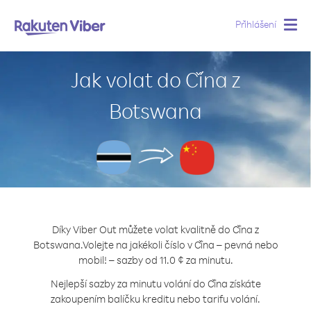
Přihlášení
Togg
navig
Jak volat do Čína z
Botswana
Díky Viber Out můžete volat kvalitně do Čína z
Botswana.
Volejte na jakékoli číslo v Čína – pevná nebo
mobil! – sazby od 11.0 ¢ za minutu.
Nejlepší sazby za minutu volání do Čína získáte
zakoupením balíčku kreditu nebo tarifu volání.