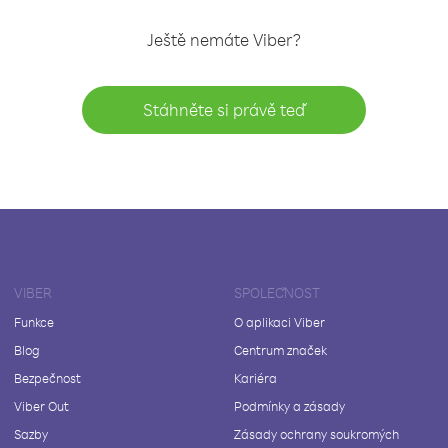
Ještě nemáte Viber?
Stáhněte si právě teď
VIBER
SPOLEČNOST
Funkce
O aplikaci Viber
Blog
Centrum značek
Bezpečnost
Kariéra
Viber Out
Podmínky a zásady
Sazby
Zásady ochrany soukromých