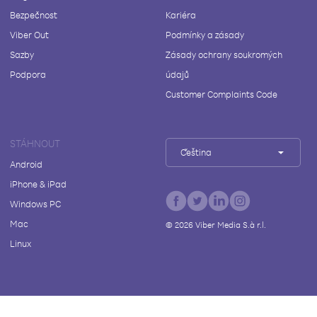
Bezpečnost
Kariéra
Viber Out
Podmínky a zásady
Sazby
Zásady ochrany soukromých
Podpora
údajů
Customer Complaints Code
STÁHNOUT
Čeština
Android
iPhone & iPad
Windows PC
Mac
©
2026
Viber Media S.à r.l.
Linux