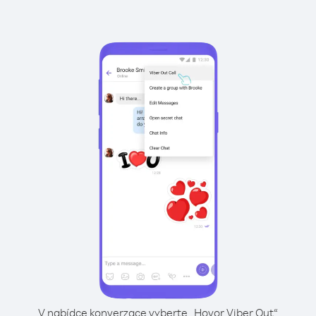
V nabídce konverzace vyberte „Hovor Viber Out“