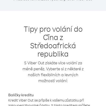
Tipy pro volání do
Čína z
Středoafrická
republika
S Viber Out získáte více volání za
méně peněz. Vyberte si z některé z
našich flexibilních a levných
možností volání:
Balíčky kreditu
Kredit Viber Out se připíše k vašemu zůstatku při
zakoupení libovolné částky. S tímto kreditem můžete