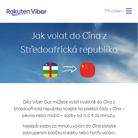
Přihlášení
Togg
navig
Jak volat do Čína z
Středoafrická republika
Díky Viber Out můžete volat kvalitně do Čína z
Středoafrická republika.
Volejte na jakékoli číslo v Čína –
pevná nebo mobil! – sazby od 11.0 ¢ za minutu.
Nejlepší sazby za minutu volání do Čína získáte
zakoupením balíčku kreditu nebo tarifu volání.