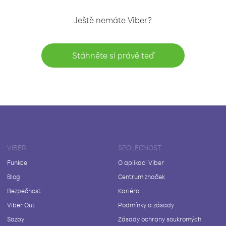
Ještě nemáte Viber?
Stáhněte si právě teď
VIBER
SPOLEČNOST
Funkce
O aplikaci Viber
Blog
Centrum značek
Bezpečnost
Kariéra
Viber Out
Podmínky a zásady
Sazby
Zásady ochrany soukromých