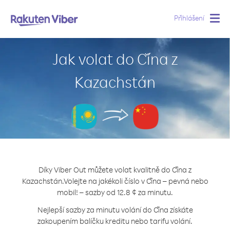
Přihlášení
Togg
navig
Jak volat do Čína z
Kazachstán
Díky Viber Out můžete volat kvalitně do Čína z
Kazachstán.
Volejte na jakékoli číslo v Čína – pevná nebo
mobil! – sazby od 12.8 ¢ za minutu.
Nejlepší sazby za minutu volání do Čína získáte
zakoupením balíčku kreditu nebo tarifu volání.