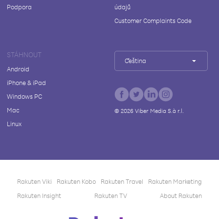
Podpora
údajů
Customer Complaints Code
STÁHNOUT
Čeština
Android
iPhone & iPad
Windows PC
Mac
©
2026
Viber Media S.à r.l.
Linux
Rakuten Viki
Rakuten Kobo
Rakuten Travel
Rakuten Marketing
Rakuten Insight
Rakuten TV
About Rakuten