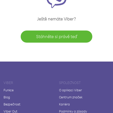
Ještě nemáte Viber?
Stáhněte si právě teď
VIBER
SPOLEČNOST
Funkce
O aplikaci Viber
Blog
Centrum značek
Bezpečnost
Kariéra
Viber Out
Podmínky a zásady