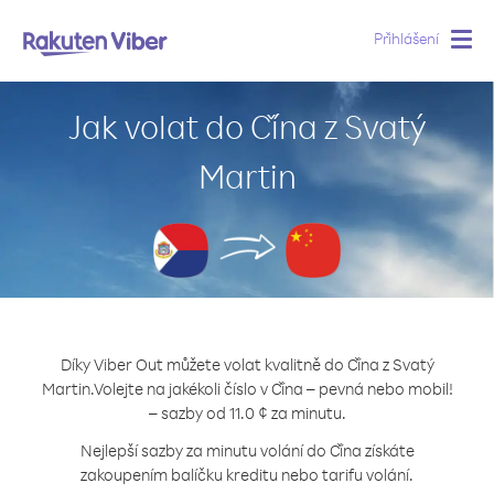
Přihlášení
Togg
navig
Jak volat do Čína z Svatý
Martin
Díky Viber Out můžete volat kvalitně do Čína z Svatý
Martin.
Volejte na jakékoli číslo v Čína – pevná nebo mobil!
– sazby od 11.0 ¢ za minutu.
Nejlepší sazby za minutu volání do Čína získáte
zakoupením balíčku kreditu nebo tarifu volání.