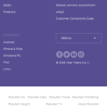
Sazby
Zásady ochrany soukromých
Podpora
údajů
Customer Complaints Code
STÁHNOUT
Čeština
Android
iPhone & iPad
Windows PC
Mac
©
2026
Viber Media S.à r.l.
Linux
Rakuten Viki
Rakuten Kobo
Rakuten Travel
Rakuten Marketing
Rakuten Insight
Rakuten TV
About Rakuten