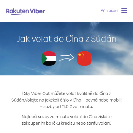
Přihlášení
Togg
navig
Jak volat do Čína z Súdán
Díky Viber Out můžete volat kvalitně do Čína z
Súdán.
Volejte na jakékoli číslo v Čína – pevná nebo mobil!
– sazby od 11.0 ¢ za minutu.
Nejlepší sazby za minutu volání do Čína získáte
zakoupením balíčku kreditu nebo tarifu volání.