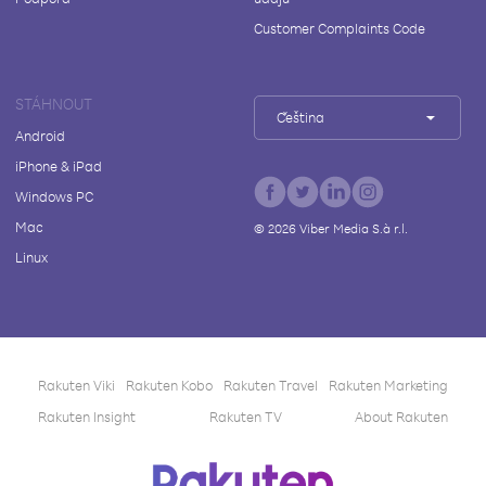
Customer Complaints Code
STÁHNOUT
Čeština
Android
iPhone & iPad
Windows PC
Mac
©
2026
Viber Media S.à r.l.
Linux
Rakuten Viki
Rakuten Kobo
Rakuten Travel
Rakuten Marketing
Rakuten Insight
Rakuten TV
About Rakuten