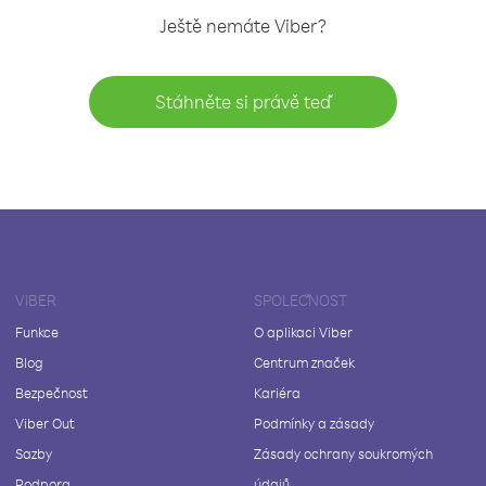
Ještě nemáte Viber?
Stáhněte si právě teď
VIBER
SPOLEČNOST
Funkce
O aplikaci Viber
Blog
Centrum značek
Bezpečnost
Kariéra
Viber Out
Podmínky a zásady
Sazby
Zásady ochrany soukromých
Podpora
údajů