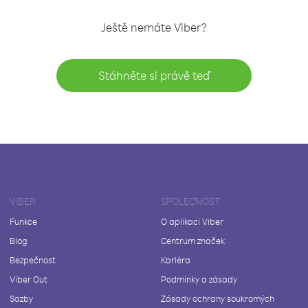
Ještě nemáte Viber?
Stáhněte si právě teď
VIBER
SPOLEČNOST
Funkce
O aplikaci Viber
Blog
Centrum značek
Bezpečnost
Kariéra
Viber Out
Podmínky a zásady
Sazby
Zásady ochrany soukromých