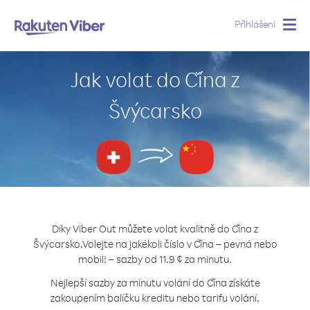
Přihlášení
Togg
navig
Jak volat do Čína z
Švýcarsko
Díky Viber Out můžete volat kvalitně do Čína z
Švýcarsko.
Volejte na jakékoli číslo v Čína – pevná nebo
mobil! – sazby od 11.9 ¢ za minutu.
Nejlepší sazby za minutu volání do Čína získáte
zakoupením balíčku kreditu nebo tarifu volání.