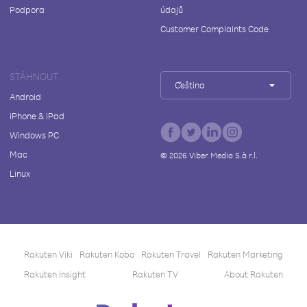
Podpora
údajů
Customer Complaints Code
STÁHNOUT
Čeština
Android
iPhone & iPad
Windows PC
Mac
©
2026
Viber Media S.à r.l.
Linux
Rakuten Viki
Rakuten Kobo
Rakuten Travel
Rakuten Marketing
Rakuten Insight
Rakuten TV
About Rakuten