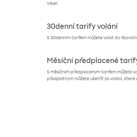
Viber.
30denní tarify volání
S 30denním tarifem můžete volat do libovolné
Měsíční předplacené tarif
S měsíčním předplaceným tarifem můžete volat
předplatným můžete ušetřit za volání, které 