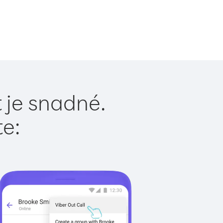
 je snadné.
te: