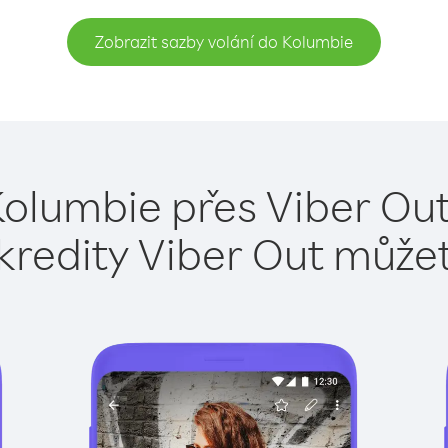
Zobrazit sazby volání do Kolumbie
Kolumbie přes Viber Out
kredity Viber Out může