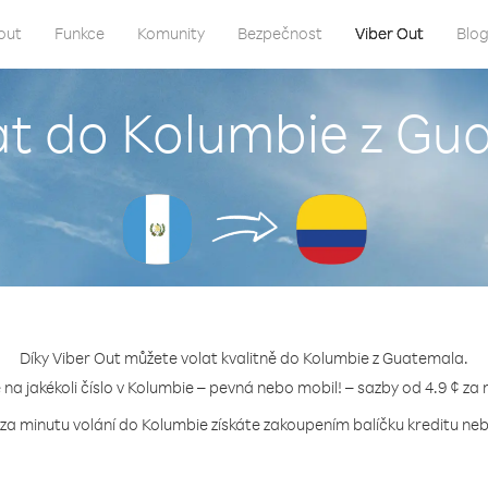
out
Funkce
Komunity
Bezpečnost
Viber Out
Blo
at do Kolumbie z G
Díky Viber Out můžete volat kvalitně do Kolumbie z Guatemala.
e na jakékoli číslo v Kolumbie – pevná nebo mobil! – sazby od 4.9 ¢ za 
 za minutu volání do Kolumbie získáte zakoupením balíčku kreditu nebo