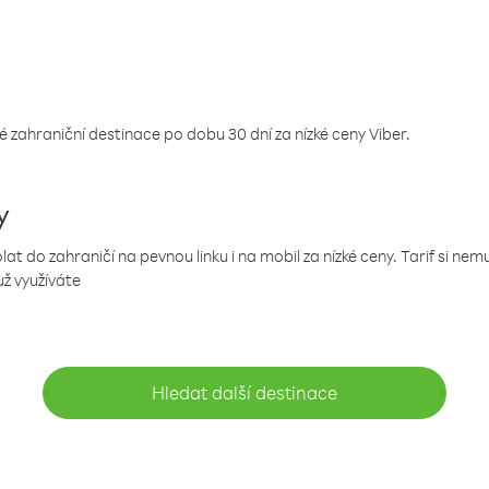
 zahraniční destinace po dobu 30 dní za nízké ceny Viber.
y
 do zahraničí na pevnou linku i na mobil za nízké ceny. Tarif si ne
už využíváte
Hledat další destinace