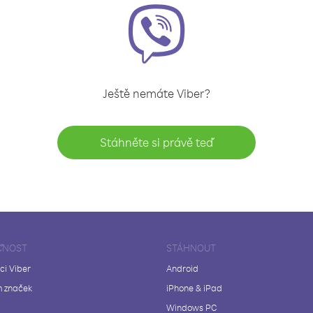
Ještě nemáte Viber?
Stáhněte si právě teď
ČNOST
STÁHNOUT
ci Viber
Android
 značek
iPhone & iPad
Windows PC