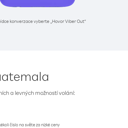
ídce konverzace vyberte „Hovor Viber Out“
Guatemala
lních a levných možností volání:
koli číslo na světe za nízké ceny