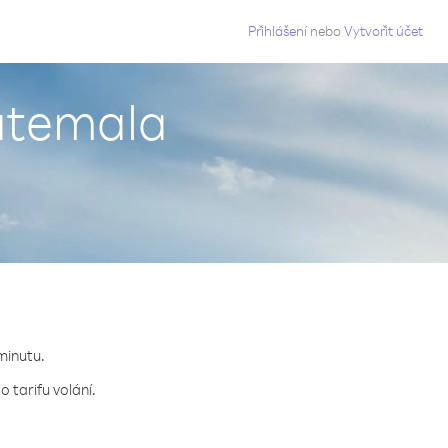
g
Přihlášení
nebo
Vytvořit účet
uatemala
minutu.
 tarifu volání.