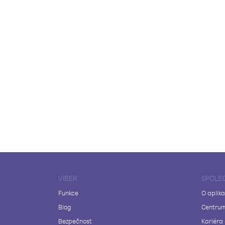
VIBER
SPOLE
Funkce
O aplika
Blog
Centrum
Bezpečnost
Kariéra