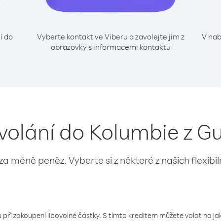
í do
Vyberte kontakt ve Viberu a zavolejte jim z
V nab
obrazovky s informacemi kontaktu
 volání do Kolumbie z 
 za méně peněz. Vyberte si z některé z našich flexibi
 při zakoupení libovolné částky. S tímto kreditem můžete volat na jaké