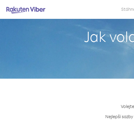
Stáhn
Jak vol
Volejt
Nejlepší sazby