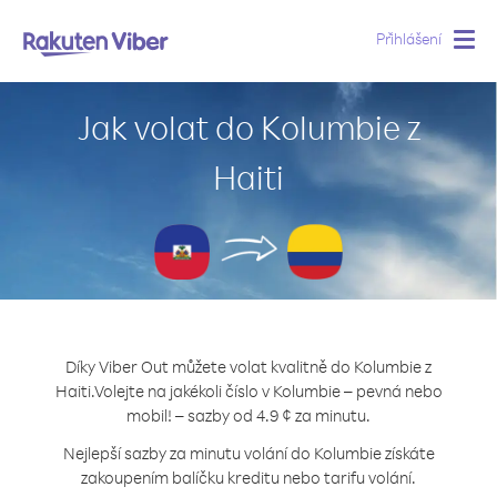
Přihlášení
Togg
navig
Jak volat do Kolumbie z
Haiti
Díky Viber Out můžete volat kvalitně do Kolumbie z
Haiti.
Volejte na jakékoli číslo v Kolumbie – pevná nebo
mobil! – sazby od 4.9 ¢ za minutu.
Nejlepší sazby za minutu volání do Kolumbie získáte
zakoupením balíčku kreditu nebo tarifu volání.