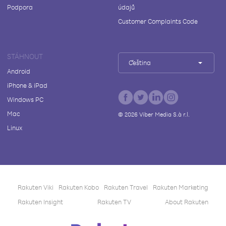
Podpora
údajů
Customer Complaints Code
STÁHNOUT
Čeština
Android
iPhone & iPad
Windows PC
Mac
©
2026
Viber Media S.à r.l.
Linux
Rakuten Viki
Rakuten Kobo
Rakuten Travel
Rakuten Marketing
Rakuten Insight
Rakuten TV
About Rakuten