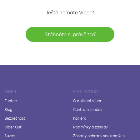
Ještě nemáte Viber?
Stáhněte si právě teď
VIBER
SPOLEČNOST
Funkce
O aplikaci Viber
Blog
Centrum značek
Bezpečnost
Kariéra
Viber Out
Podmínky a zásady
Sazby
Zásady ochrany soukromých