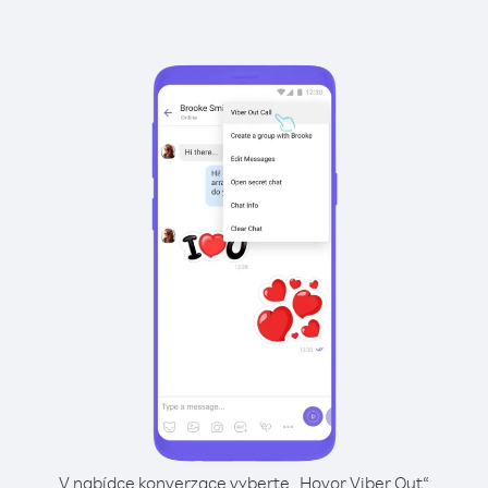
V nabídce konverzace vyberte „Hovor Viber Out“