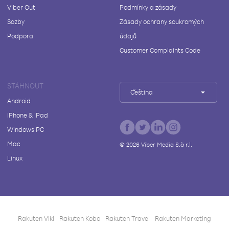
Viber Out
Podmínky a zásady
Sazby
Zásady ochrany soukromých
Podpora
údajů
Customer Complaints Code
STÁHNOUT
Čeština
Android
iPhone & iPad
Windows PC
Mac
©
2026
Viber Media S.à r.l.
Linux
Rakuten Viki
Rakuten Kobo
Rakuten Travel
Rakuten Marketing