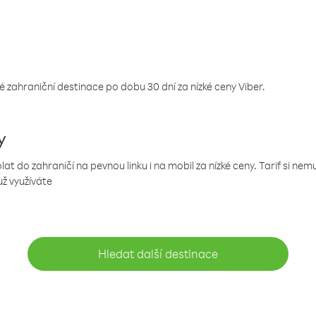
 zahraniční destinace po dobu 30 dní za nízké ceny Viber.
y
 do zahraničí na pevnou linku i na mobil za nízké ceny. Tarif si ne
už využíváte
Hledat další destinace