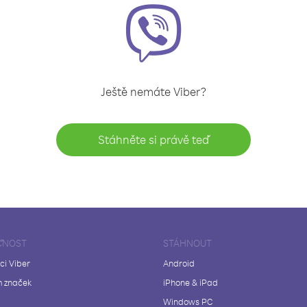
Ještě nemáte Viber?
Stáhněte si právě teď
ČNOST
STÁHNOUT
ci Viber
Android
 značek
iPhone & iPad
Windows PC