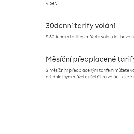
Viber.
30denní tarify volání
S 30denním tarifem můžete volat do libovolné
Měsíční předplacené tarif
S měsíčním předplaceným tarifem můžete volat
předplatným můžete ušetřit za volání, které 