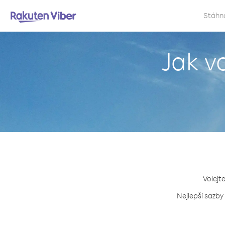
Stáhn
Jak v
Volejt
Nejlepší sazby