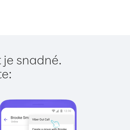
 je snadné.
te: