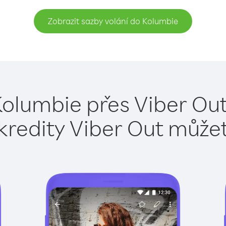
Zobrazit sazby volání do Kolumbie
Kolumbie přes Viber Out
kredity Viber Out může