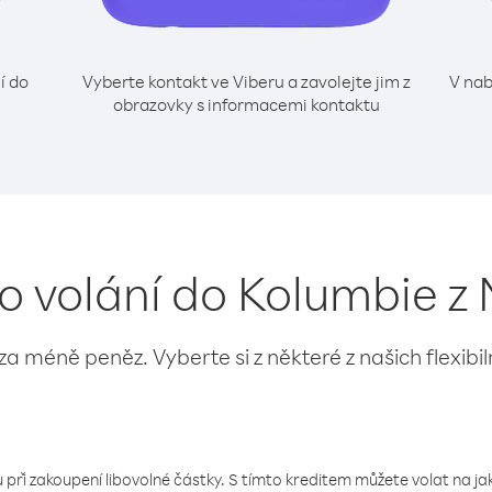
í do
Vyberte kontakt ve Viberu a zavolejte jim z
V nab
obrazovky s informacemi kontaktu
ro volání do Kolumbie z
 za méně peněz. Vyberte si z některé z našich flexibi
 při zakoupení libovolné částky. S tímto kreditem můžete volat na jaké