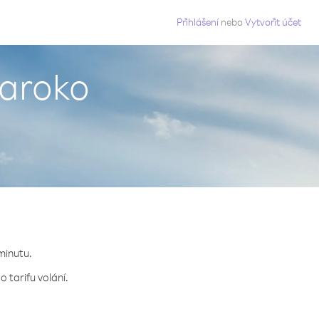
g
Přihlášení
nebo
Vytvořit účet
Maroko
minutu.
 tarifu volání.