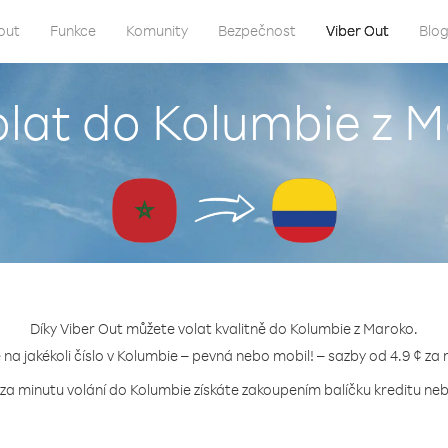
out
Funkce
Komunity
Bezpečnost
Viber Out
Blo
olat do Kolumbie z 
Díky Viber Out můžete volat kvalitně do Kolumbie z Maroko.
e na jakékoli číslo v Kolumbie – pevná nebo mobil! – sazby od 4.9 ¢ za 
 za minutu volání do Kolumbie získáte zakoupením balíčku kreditu nebo