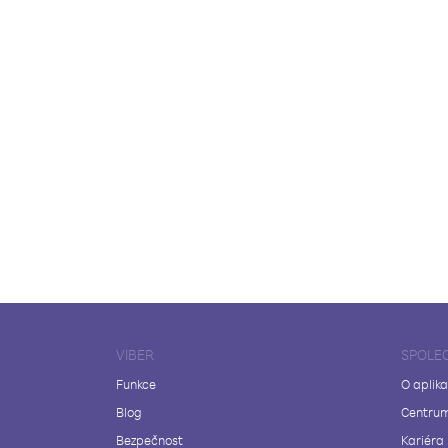
VIBER
SPOLE
Funkce
O aplika
Blog
Centrum
Bezpečnost
Kariéra