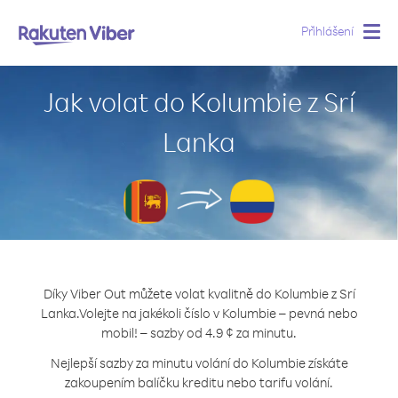
Přihlášení
Togg
navig
Jak volat do Kolumbie z Srí
Lanka
Díky Viber Out můžete volat kvalitně do Kolumbie z Srí
Lanka.
Volejte na jakékoli číslo v Kolumbie – pevná nebo
mobil! – sazby od 4.9 ¢ za minutu.
Nejlepší sazby za minutu volání do Kolumbie získáte
zakoupením balíčku kreditu nebo tarifu volání.