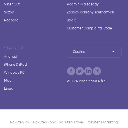
Viber Out
Podmínky a zásady
Sazby
Zásady ochrany soukromých
Podpora
údajů
Customer Complaints Code
STÁHNOUT
Čeština
Android
iPhone & iPad
Windows PC
Mac
©
2026
Viber Media S.à r.l.
Linux
Rakuten Viki
Rakuten Kobo
Rakuten Travel
Rakuten Marketing