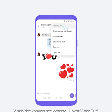
V nabídce konverzace vyberte „Hovor Viber Out“