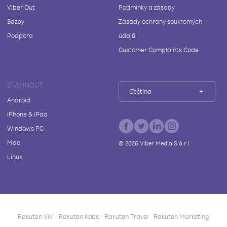
Viber Out
Podmínky a zásady
Sazby
Zásady ochrany soukromých
Podpora
údajů
Customer Complaints Code
STÁHNOUT
Čeština
Android
iPhone & iPad
Windows PC
Mac
©
2026
Viber Media S.à r.l.
Linux
Rakuten Viki
Rakuten Kobo
Rakuten Travel
Rakuten Marketing