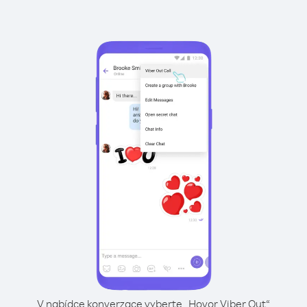
V nabídce konverzace vyberte „Hovor Viber Out“