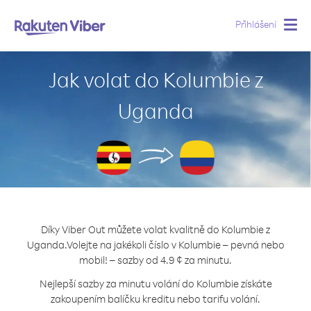
Přihlášení
Togg
navig
Jak volat do Kolumbie z
Uganda
Díky Viber Out můžete volat kvalitně do Kolumbie z
Uganda.
Volejte na jakékoli číslo v Kolumbie – pevná nebo
mobil! – sazby od 4.9 ¢ za minutu.
Nejlepší sazby za minutu volání do Kolumbie získáte
zakoupením balíčku kreditu nebo tarifu volání.