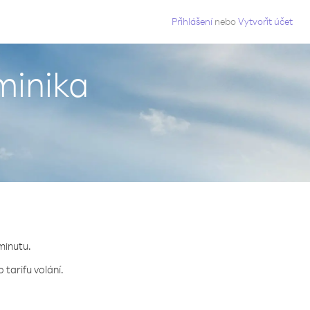
g
Přihlášení
nebo
Vytvořit účet
minika
minutu.
tarifu volání.