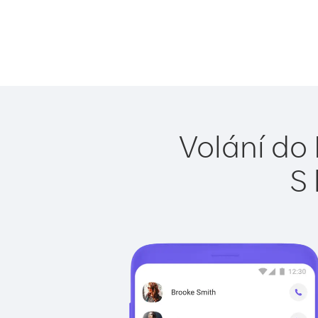
Volání do
S 