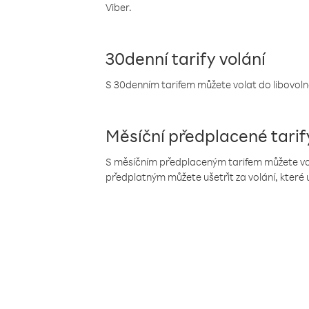
Viber.
30denní tarify volání
S 30denním tarifem můžete volat do libovolné
Měsíční předplacené tarif
S měsíčním předplaceným tarifem můžete volat
předplatným můžete ušetřit za volání, které 