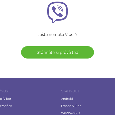
Ještě nemáte Viber?
Stáhněte si právě teď
ČNOST
STÁHNOUT
ci Viber
Android
 značek
iPhone & iPad
Windows PC