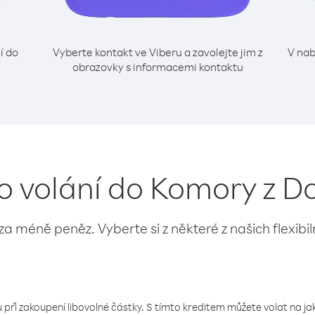
í do
Vyberte kontakt ve Viberu a zavolejte jim z
V nab
obrazovky s informacemi kontaktu
ro volání do Komory z D
 za méně peněz. Vyberte si z některé z našich flexibi
 při zakoupení libovolné částky. S tímto kreditem můžete volat na jaké