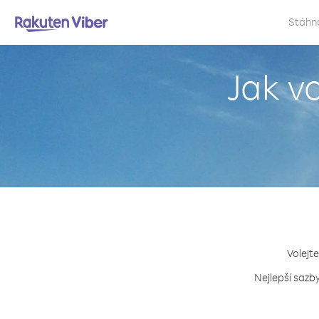
Stáhn
Jak v
Volejt
Nejlepší sazb