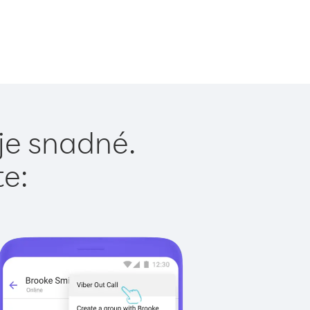
je snadné.
te: