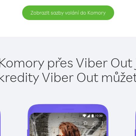
Zobrazit sazby volání do Komory
 Komory přes Viber Out 
kredity Viber Out může