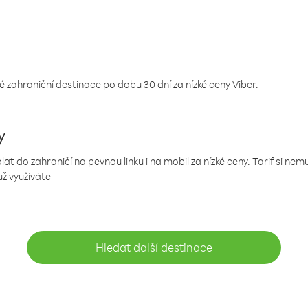
 zahraniční destinace po dobu 30 dní za nízké ceny Viber.
y
 do zahraničí na pevnou linku i na mobil za nízké ceny. Tarif si ne
už využíváte
Hledat další destinace