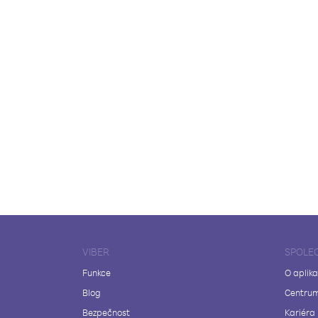
VIBER
SPOLE
Funkce
O aplika
Blog
Centrum
Bezpečnost
Kariéra