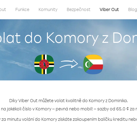
out
Funkce
Komunity
Bezpečnost
Viber Out
Blo
olat do Komory z Do
Díky Viber Out můžete volat kvalitně do Komory z Dominika.
e na jakékoli číslo v Komory – pevná nebo mobil! – sazby od 65.0 ¢ za 
y za minutu volání do Komory získáte zakoupením balíčku kreditu nebo 