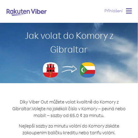
Přihlášení
Togg
navig
Jak volat do Komory z
Gibraltar
Díky Viber Out můžete volat kvalitně do Komory z
Gibraltar.
Volejte na jakékoli číslo v Komory – pevná nebo
mobil! – sazby od 65.0 ¢ za minutu.
Nejlepší sazby za minutu volání do Komory získáte
zakoupením balíčku kreditu nebo tarifu volání.