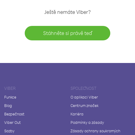
Ještě nemáte Viber?
Stáhněte si právě teď
VIBER
SPOLEČNOST
Funkce
O aplikaci Viber
Blog
Centrum značek
Bezpečnost
Kariéra
Viber Out
Podmínky a zásady
Sazby
Zásady ochrany soukromých