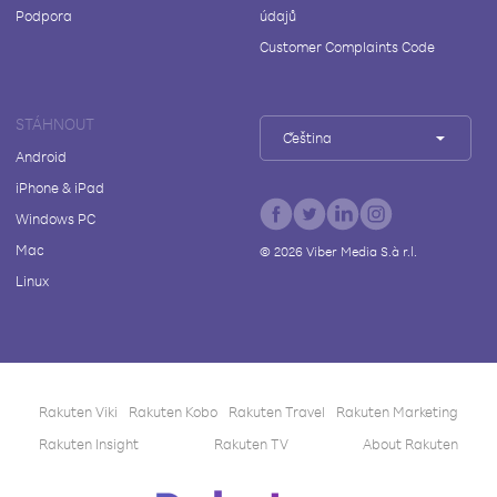
Podpora
údajů
Customer Complaints Code
STÁHNOUT
Čeština
Android
iPhone & iPad
Windows PC
Mac
©
2026
Viber Media S.à r.l.
Linux
Rakuten Viki
Rakuten Kobo
Rakuten Travel
Rakuten Marketing
Rakuten Insight
Rakuten TV
About Rakuten