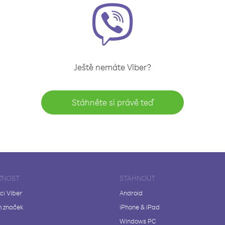
Ještě nemáte Viber?
Stáhněte si právě teď
ČNOST
STÁHNOUT
ci Viber
Android
 značek
iPhone & iPad
Windows PC