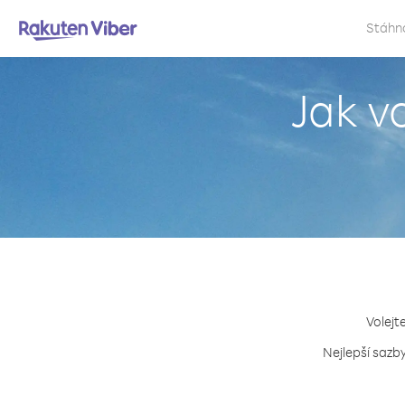
Stáhn
Jak v
Volejt
Nejlepší sazb