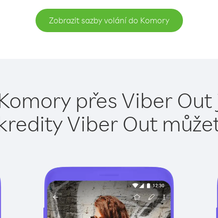
Zobrazit sazby volání do Komory
 Komory přes Viber Out 
kredity Viber Out může