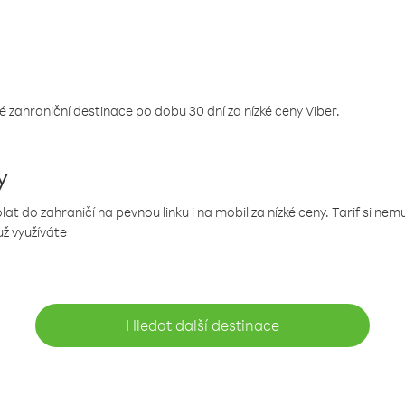
 zahraniční destinace po dobu 30 dní za nízké ceny Viber.
y
 do zahraničí na pevnou linku i na mobil za nízké ceny. Tarif si ne
už využíváte
Hledat další destinace