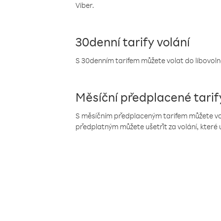
Viber.
30denní tarify volání
S 30denním tarifem můžete volat do libovolné
Měsíční předplacené tarif
S měsíčním předplaceným tarifem můžete volat
předplatným můžete ušetřit za volání, které 