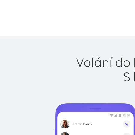
Volání do
S 