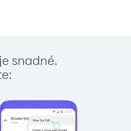
je snadné.
te: