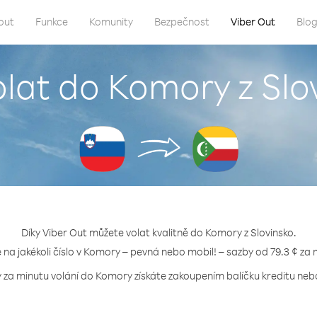
out
Funkce
Komunity
Bezpečnost
Viber Out
Blo
olat do Komory z Slo
Díky Viber Out můžete volat kvalitně do Komory z Slovinsko.
e na jakékoli číslo v Komory – pevná nebo mobil! – sazby od 79.3 ¢ za 
y za minutu volání do Komory získáte zakoupením balíčku kreditu nebo 