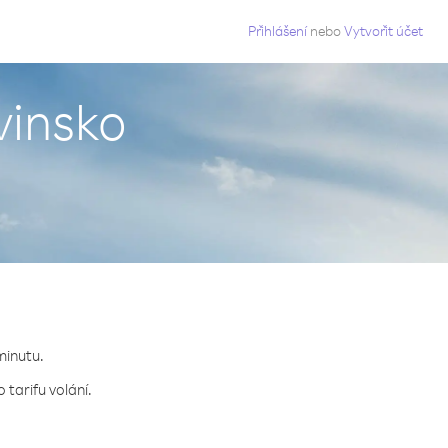
g
Přihlášení
nebo
Vytvořit účet
vinsko
minutu.
tarifu volání.