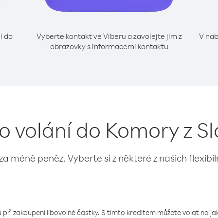
í do
Vyberte kontakt ve Viberu a zavolejte jim z
V nab
obrazovky s informacemi kontaktu
ro volání do Komory z Sl
 za méně peněz. Vyberte si z některé z našich flexibi
 při zakoupení libovolné částky. S tímto kreditem můžete volat na jaké