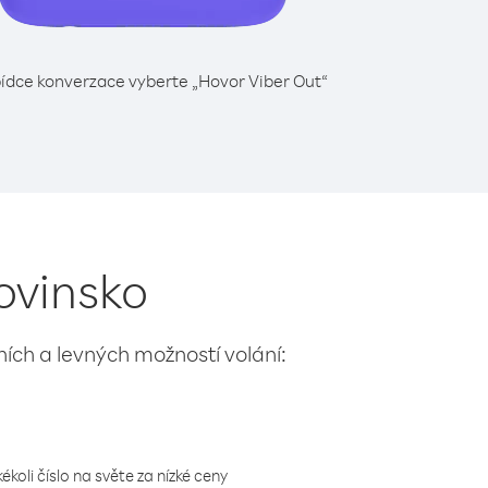
ídce konverzace vyberte „Hovor Viber Out“
ovinsko
lních a levných možností volání:
koli číslo na světe za nízké ceny