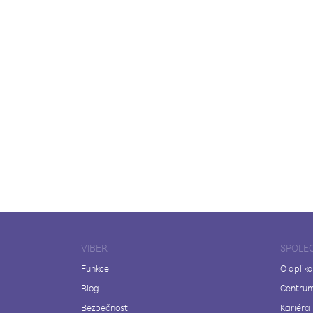
VIBER
SPOLE
Funkce
O aplika
Blog
Centrum
Bezpečnost
Kariéra