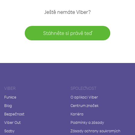
Ještě nemáte Viber?
Stáhněte si právě teď
VIBER
SPOLEČNOST
Funkce
O aplikaci Viber
Blog
Centrum značek
Bezpečnost
Kariéra
Viber Out
Podmínky a zásady
Sazby
Zásady ochrany soukromých