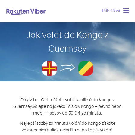
Přihlášení
Togg
navig
Jak volat do Kongo z
Guernsey
Díky Viber Out můžete volat kvalitně do Kongo z
Guernsey.
Volejte na jakékoli číslo v Kongo – pevná nebo
mobil! – sazby od 59.0 ¢ za minutu.
Nejlepší sazby za minutu volání do Kongo získáte
zakoupením balíčku kreditu nebo tarifu volání.