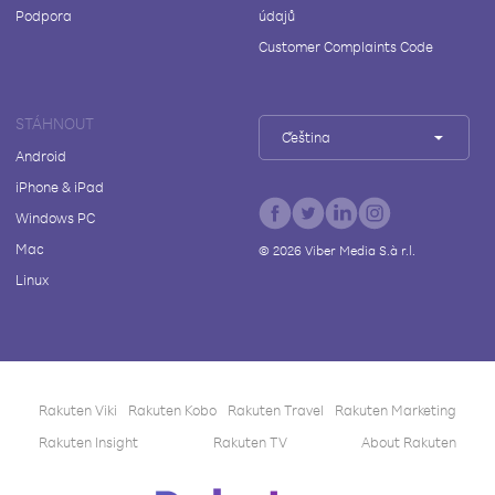
Podpora
údajů
Customer Complaints Code
STÁHNOUT
Čeština
Android
iPhone & iPad
Windows PC
Mac
©
2026
Viber Media S.à r.l.
Linux
Rakuten Viki
Rakuten Kobo
Rakuten Travel
Rakuten Marketing
Rakuten Insight
Rakuten TV
About Rakuten