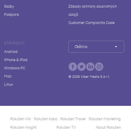
Sazby
Zásady ochrany soukromých
Podpora
údajů
Customer Complaints Code
STÁHNOUT
Čeština
Android
iPhone & iPad
Windows PC
Mac
©
2026
Viber Media S.à r.l.
Linux
Rakuten Viki
Rakuten Kobo
Rakuten Travel
Rakuten Marketing
Rakuten Insight
Rakuten TV
About Rakuten