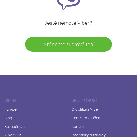
Ještě nemáte Viber?
Stáhněte si právě teď
VIBER
SPOLEČNOST
Funkce
O aplikaci Viber
Blog
Centrum značek
Bezpečnost
Kariéra
Viber Out
Podmínky a zásady