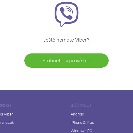
Ještě nemáte Viber?
Stáhněte si právě teď
ČNOST
STÁHNOUT
ci Viber
Android
 značek
iPhone & iPad
Windows PC