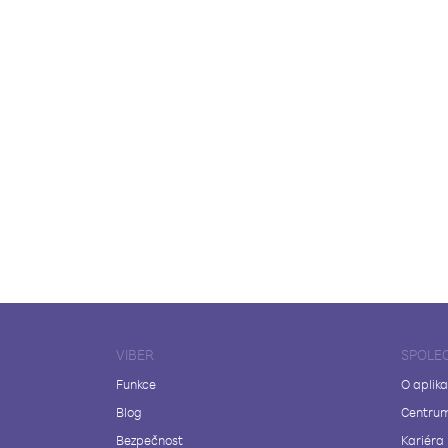
VIBER
SPOLE
Funkce
O aplika
Blog
Centrum
Bezpečnost
Kariéra