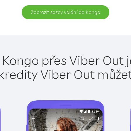
Zobrazit sazby volání do Kongo
 Kongo přes Viber Out 
kredity Viber Out může