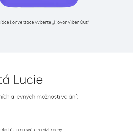
ídce konverzace vyberte „Hovor Viber Out“
tá Lucie
lních a levných možností volání:
koli číslo na světe za nízké ceny