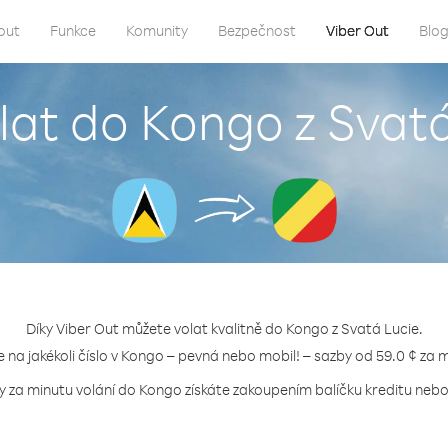
out
Funkce
Komunity
Bezpečnost
Viber Out
Blo
lat do Kongo z Svat
Díky Viber Out můžete volat kvalitně do Kongo z Svatá Lucie.
e na jakékoli číslo v Kongo – pevná nebo mobil! – sazby od 59.0 ¢ za 
y za minutu volání do Kongo získáte zakoupením balíčku kreditu nebo 