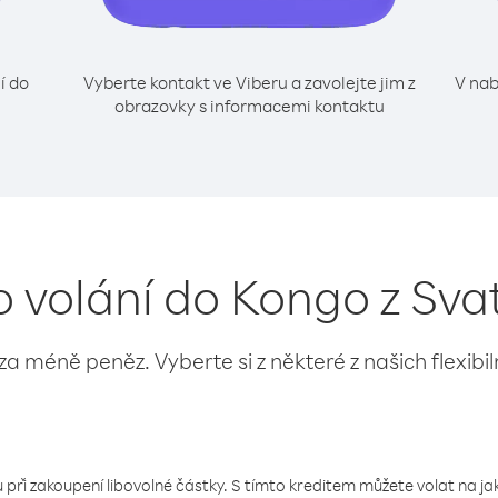
í do
Vyberte kontakt ve Viberu a zavolejte jim z
V nab
obrazovky s informacemi kontaktu
o volání do Kongo z Sva
 za méně peněz. Vyberte si z některé z našich flexibi
 při zakoupení libovolné částky. S tímto kreditem můžete volat na jaké