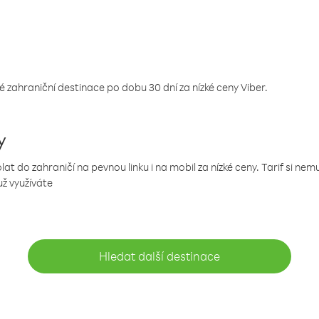
 zahraniční destinace po dobu 30 dní za nízké ceny Viber.
y
 do zahraničí na pevnou linku i na mobil za nízké ceny. Tarif si ne
už využíváte
Hledat další destinace