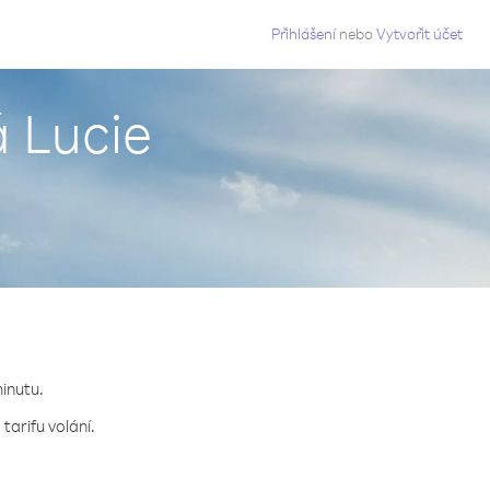
g
Přihlášení
nebo
Vytvořit účet
á Lucie
minutu.
tarifu volání.