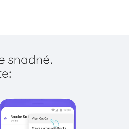
je snadné.
te: