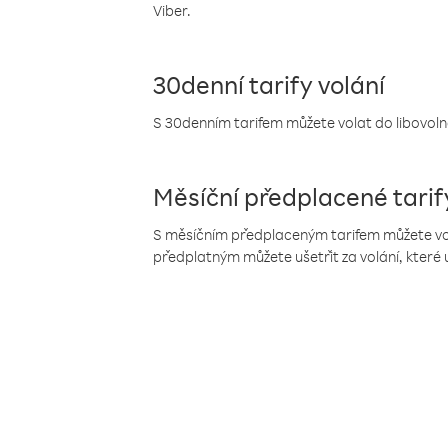
Viber.
30denní tarify volání
S 30denním tarifem můžete volat do libovolné
Měsíční předplacené tarif
S měsíčním předplaceným tarifem můžete volat
předplatným můžete ušetřit za volání, které 