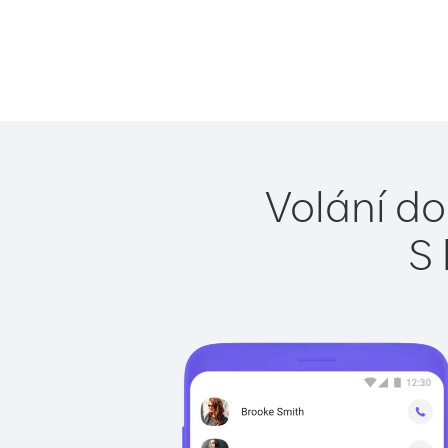
Volání do
S 