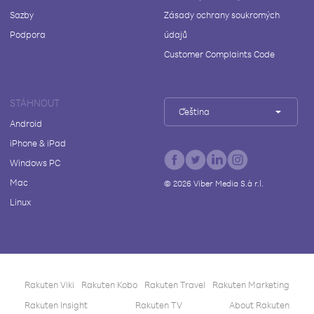
Sazby
Zásady ochrany soukromých
Podpora
údajů
Customer Complaints Code
STÁHNOUT
Čeština
Android
iPhone & iPad
Windows PC
Mac
©
2026
Viber Media S.à r.l.
Linux
Rakuten Viki
Rakuten Kobo
Rakuten Travel
Rakuten Marketing
Rakuten Insight
Rakuten TV
About Rakuten