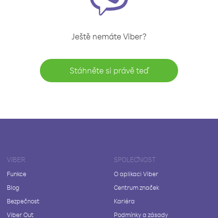
Ještě nemáte Viber?
Stáhněte si právě teď
VIBER
SPOLEČNOST
Funkce
O aplikaci Viber
Blog
Centrum značek
Bezpečnost
Kariéra
Viber Out
Podmínky a zásady