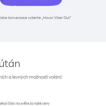
ídce konverzace vyberte „Hovor Viber Out“
hútán
lních a levných možností volání:
koli číslo na světe za nízké ceny