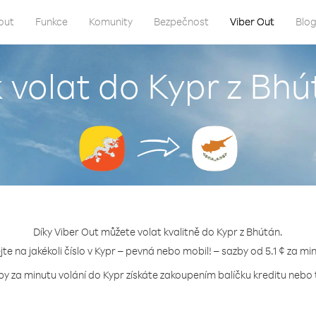
out
Funkce
Komunity
Bezpečnost
Viber Out
Blo
 volat do Kypr z Bh
Díky Viber Out můžete volat kvalitně do Kypr z Bhútán.
jte na jakékoli číslo v Kypr – pevná nebo mobil! – sazby od 5.1 ¢ za mi
by za minutu volání do Kypr získáte zakoupením balíčku kreditu nebo t