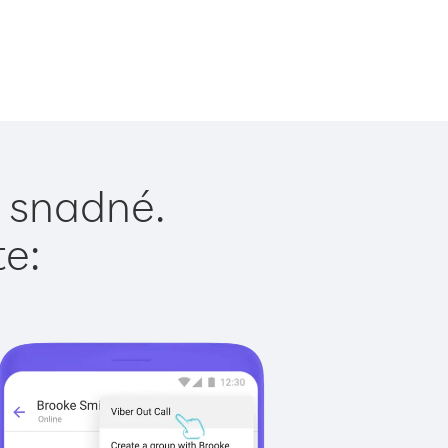
e snadné.
te: