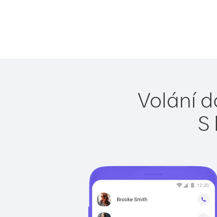
Volání d
S 