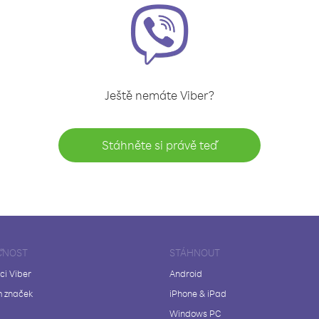
Ještě nemáte Viber?
Stáhněte si právě teď
ČNOST
STÁHNOUT
ci Viber
Android
 značek
iPhone & iPad
Windows PC