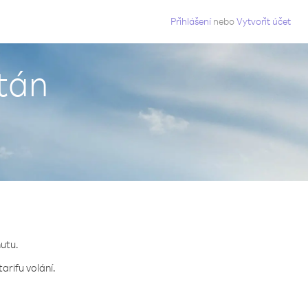
g
Přihlášení
nebo
Vytvořit účet
útán
nutu.
arifu volání.