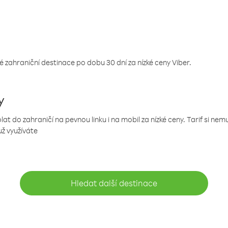
 zahraniční destinace po dobu 30 dní za nízké ceny Viber.
y
 do zahraničí na pevnou linku i na mobil za nízké ceny. Tarif si ne
už využíváte
Hledat další destinace