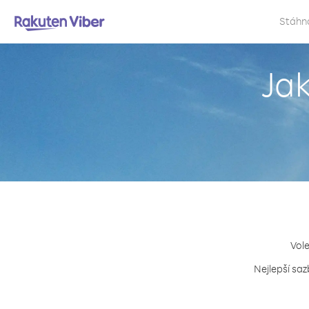
Stáhn
Jak
Vole
Nejlepší saz