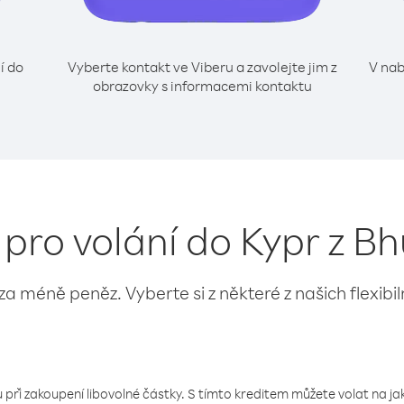
í do
Vyberte kontakt ve Viberu a zavolejte jim z
V nab
obrazovky s informacemi kontaktu
 pro volání do Kypr z B
 za méně peněz. Vyberte si z některé z našich flexibi
 při zakoupení libovolné částky. S tímto kreditem můžete volat na jaké