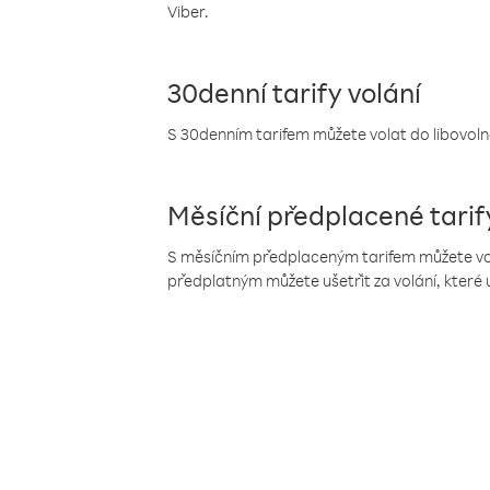
Viber.
30denní tarify volání
S 30denním tarifem můžete volat do libovolné
Měsíční předplacené tarif
S měsíčním předplaceným tarifem můžete volat
předplatným můžete ušetřit za volání, které 