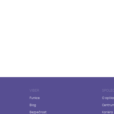
VIBER
SPOLE
Funkce
O aplika
Blog
Centrum
Bezpečnost
Kariéra