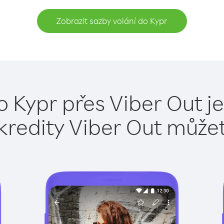
Zobrazit sazby volání do Kypr
o Kypr přes Viber Out j
kredity Viber Out může