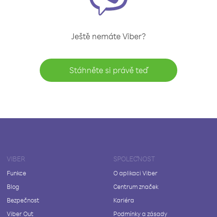
Ještě nemáte Viber?
Stáhněte si právě teď
VIBER
SPOLEČNOST
Funkce
O aplikaci Viber
Blog
Centrum značek
Bezpečnost
Kariéra
Viber Out
Podmínky a zásady