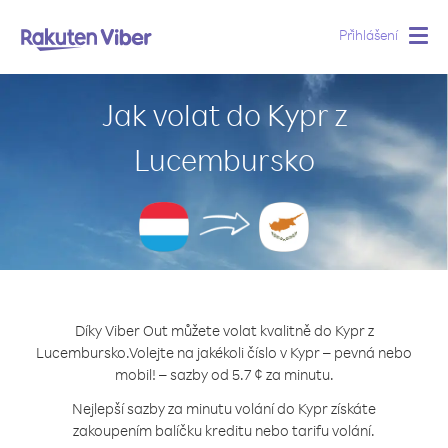
Přihlášení
Togg
navig
Jak volat do Kypr z
Lucembursko
Díky Viber Out můžete volat kvalitně do Kypr z
Lucembursko.
Volejte na jakékoli číslo v Kypr – pevná nebo
mobil! – sazby od 5.7 ¢ za minutu.
Nejlepší sazby za minutu volání do Kypr získáte
zakoupením balíčku kreditu nebo tarifu volání.