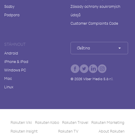
Sazby
Zásady ochrany soukromých
Podpora
údajů
Customer Complaints Code
STÁHNOUT
Čeština
Android
iPhone & iPad
Windows PC
Mac
©
2026
Viber Media S.à r.l.
Linux
Rakuten Viki
Rakuten Kobo
Rakuten Travel
Rakuten Marketing
Rakuten Insight
Rakuten TV
About Rakuten