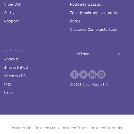
Viber Out
Podmínky a zásady
Sazby
Zásady ochrany soukromých
Podpora
údajů
Customer Complaints Code
STÁHNOUT
Čeština
Android
iPhone & iPad
Windows PC
Mac
©
2026
Viber Media S.à r.l.
Linux
Rakuten Viki
Rakuten Kobo
Rakuten Travel
Rakuten Marketing