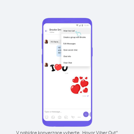
V nabídce konverzace vyberte „Hovor Viber Out“