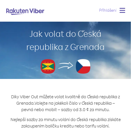
Přihlášení
Togg
navig
Jak volat do Česká
republika z Grenada
Díky Viber Out můžete volat kvalitně do Česká republika z
Grenada.
Volejte na jakékoli číslo v Česká republika –
pevná nebo mobil! – sazby od 3.0 ¢ za minutu.
Nejlepší sazby za minutu volání do Česká republika získáte
zakoupením balíčku kreditu nebo tarifu volání.