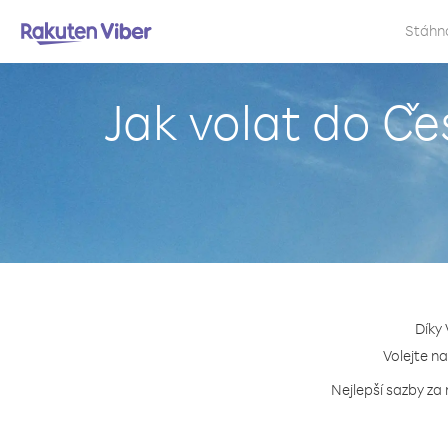
Stáhn
Jak volat do Če
Díky 
Volejte na
Nejlepší sazby za 