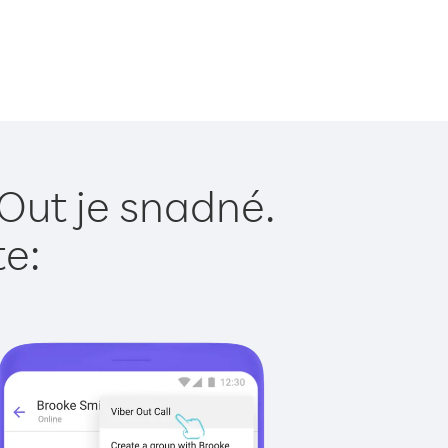
 Out je snadné.
te: