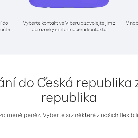
í do
Vyberte kontakt ve Viberu a zavolejte jim z
V nab
točte
obrazovky s informacemi kontaktu
ání do Česká republika 
republika
 za méně peněz. Vyberte si z některé z našich flexibi