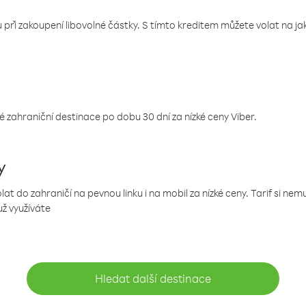
 při zakoupení libovolné částky. S tímto kreditem můžete volat na jaké
 zahraniční destinace po dobu 30 dní za nízké ceny Viber.
y
 do zahraničí na pevnou linku i na mobil za nízké ceny. Tarif si ne
už využíváte
Hledat další destinace