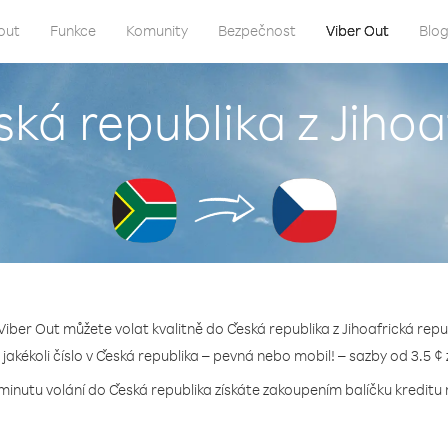
out
Funkce
Komunity
Bezpečnost
Viber Out
Blo
ská republika z Jihoa
Viber Out můžete volat kvalitně do Česká republika z Jihoafrická repu
 jakékoli číslo v Česká republika – pevná nebo mobil! – sazby od 3.5 ¢
minutu volání do Česká republika získáte zakoupením balíčku kreditu 