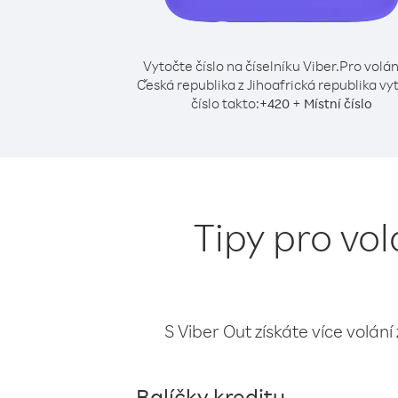
Vytočte číslo na číselníku Viber.
Pro volán
Česká republika z Jihoafrická republika vy
číslo takto:
+
+
420
Místní číslo
Tipy pro vol
S Viber Out získáte více volání
Balíčky kreditu