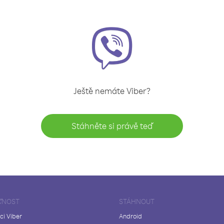
Ještě nemáte Viber?
Stáhněte si právě teď
ČNOST
STÁHNOUT
ci Viber
Android