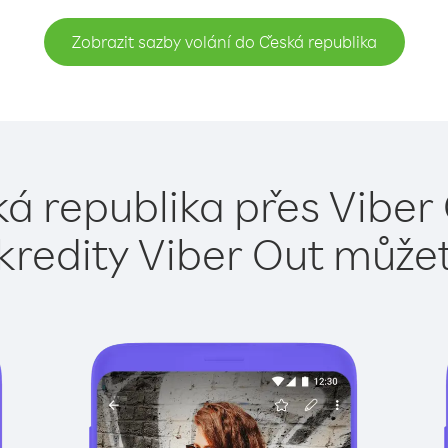
Zobrazit sazby volání do Česká republika
á republika přes Viber
kredity Viber Out může