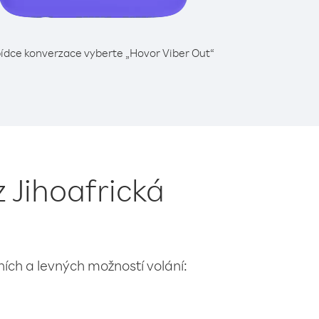
ídce konverzace vyberte „Hovor Viber Out“
z Jihoafrická
lních a levných možností volání: